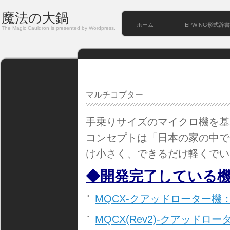
魔法の大鍋
ホーム
EPWING形式辞書
The Magic Cauldron is presented by Wordpress.
マルチコプター
手乗りサイズのマイクロ機を基
コンセプトは「日本の家の中で
け小さく、できるだけ軽くでい
◆開発完了している
MQCX-クアッドローター機
MQCX(Rev2)-クアッド