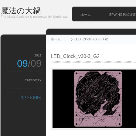
魔法の大鍋
ホーム
EPWING形式辞書
The Magic Cauldron is presented by Wordpress.
ホーム
LED_Clock_v30-3_G2
2013
LED_Clock_v30-3_G2
09
/09
CATEGORY
コメントを書く