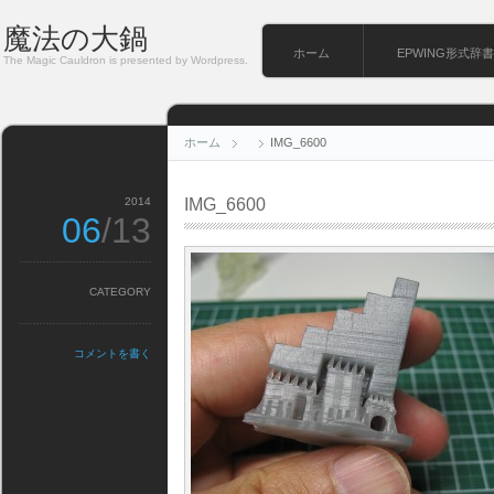
魔法の大鍋
ホーム
EPWING形式辞書
The Magic Cauldron is presented by Wordpress.
ホーム
IMG_6600
2014
IMG_6600
06
/13
CATEGORY
コメントを書く