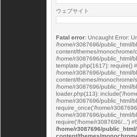
ウェブサイト
Fatal error
: Uncaught Error: Undefined constant "cs_print_smilies" in
/home/r3087696/public_html/bl
content/themes/monochrome/c
/home/r3087696/public_html/b
template.php(1617): require() 
/home/r3087696/public_html/bl
content/themes/monochrome/si
/home/r3087696/public_html/bl
loader.php(113): include('/home
/home/r3087696/public_html/bl
require_once('/home/r3087696/.
/home/r3087696/public_html/bl
/home/r3087696/public_html/
content/themes/monochrom