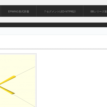
EPWING形式辞書
７セグメントLED-NTP時計
BBシリーズ