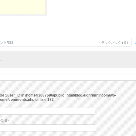
ントRSS
トラックバック ( 0 )
ん。
able $user_ID in
/home/r3087696/public_html/blog.eldhrimnir.com/wp-
rome/comments.php
on line
172
非公開 -