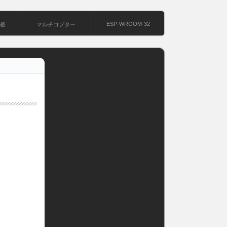
ESP-WROOM-32
基板
マルチコプター