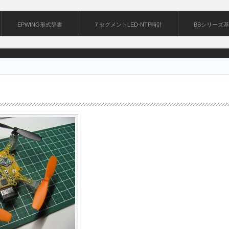
EPWING形式辞書
７セグメントLED-NTP時計
BBシリーズ