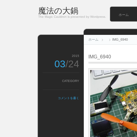
魔法の大鍋
ホーム
The Magic Cauldron is presented by Wordpress.
ホーム
IMG_6940
2015
IMG_6940
03
/24
CATEGORY
コメントを書く