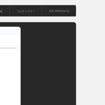
ESP-WROOM-32
基板
マルチコプター