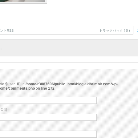
ントRSS
トラックバック ( 0 )
ん。
able $user_ID in
/home/r3087696/public_html/blog.eldhrimnir.com/wp-
rome/comments.php
on line
172
非公開 -