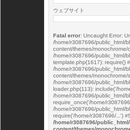
ウェブサイト
Fatal error
: Uncaught Error: Undefined constant "cs_print_smilies" in
/home/r3087696/public_html/bl
content/themes/monochrome/c
/home/r3087696/public_html/b
template.php(1617): require() 
/home/r3087696/public_html/bl
content/themes/monochrome/si
/home/r3087696/public_html/bl
loader.php(113): include('/home
/home/r3087696/public_html/bl
require_once('/home/r3087696/.
/home/r3087696/public_html/bl
/home/r3087696/public_html/
content/themes/monochrom