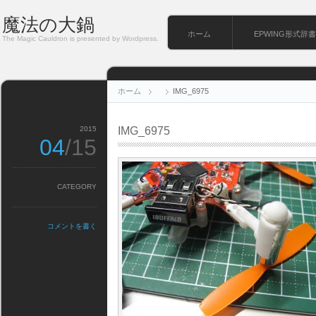
魔法の大鍋
ホーム
EPWING形式辞書
The Magic Cauldron is presented by Wordpress.
ホーム
IMG_6975
2015
IMG_6975
04
/15
CATEGORY
コメントを書く