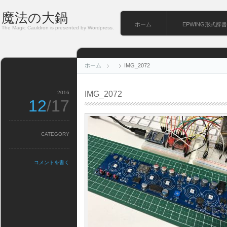
魔法の大鍋
ホーム
EPWING形式辞書
The Magic Cauldron is presented by Wordpress.
ホーム
IMG_2072
2016
IMG_2072
12
/17
CATEGORY
コメントを書く