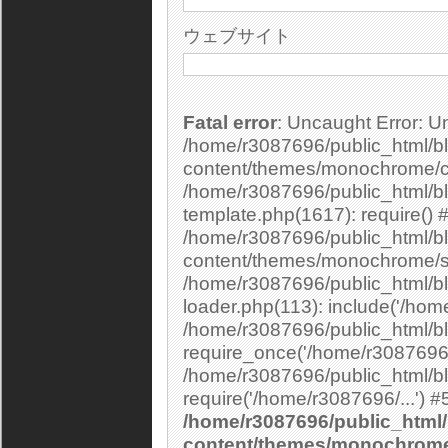
ウェブサイト
Fatal error
: Uncaught Error: Undefined constant "cs_print_smilies" in
/home/r3087696/public_html/bl
content/themes/monochrome/c
/home/r3087696/public_html/b
template.php(1617): require() 
/home/r3087696/public_html/bl
content/themes/monochrome/si
/home/r3087696/public_html/bl
loader.php(113): include('/home
/home/r3087696/public_html/bl
require_once('/home/r3087696/.
/home/r3087696/public_html/bl
/home/r3087696/public_html/
content/themes/monochrom