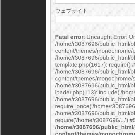
ウェブサイト
Fatal error
: Uncaught Error: Undefined constant "cs_print_smilies" in
/home/r3087696/public_html/bl
content/themes/monochrome/c
/home/r3087696/public_html/b
template.php(1617): require() 
/home/r3087696/public_html/bl
content/themes/monochrome/si
/home/r3087696/public_html/bl
loader.php(113): include('/home
/home/r3087696/public_html/bl
require_once('/home/r3087696/.
/home/r3087696/public_html/bl
/home/r3087696/public_html/
content/themes/monochrom