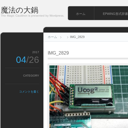
魔法の大鍋
ホーム
EPWING形式辞書
The Magic Cauldron is presented by Wordpress.
ホーム
IMG_2829
2017
IMG_2829
04
/26
CATEGORY
コメントを書く