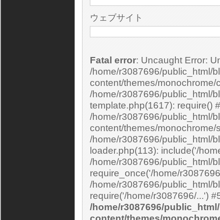
ウェブサイト
Fatal error
: Uncaught Error: Undefined constant "cs_print_smilies" in
/home/r3087696/public_html/bl
content/themes/monochrome/c
/home/r3087696/public_html/b
template.php(1617): require() 
/home/r3087696/public_html/bl
content/themes/monochrome/si
/home/r3087696/public_html/bl
loader.php(113): include('/home
/home/r3087696/public_html/bl
require_once('/home/r3087696/.
/home/r3087696/public_html/bl
/home/r3087696/public_html/
content/themes/monochrom