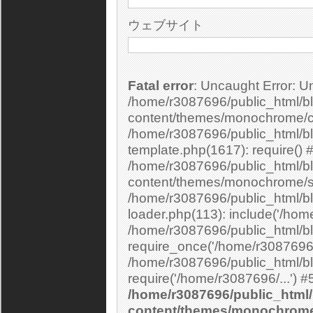
ウェブサイト
Fatal error
: Uncaught Error: Undefined constant "cs_print_smilies" in
/home/r3087696/public_html/bl
content/themes/monochrome/c
/home/r3087696/public_html/b
template.php(1617): require() 
/home/r3087696/public_html/bl
content/themes/monochrome/si
/home/r3087696/public_html/bl
loader.php(113): include('/home
/home/r3087696/public_html/bl
require_once('/home/r3087696/.
/home/r3087696/public_html/bl
/home/r3087696/public_html/
content/themes/monochrom