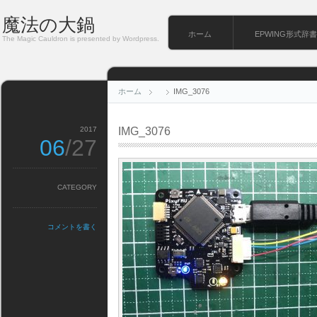
魔法の大鍋
ホーム
EPWING形式辞書
The Magic Cauldron is presented by Wordpress.
ホーム
IMG_3076
2017
IMG_3076
06
/27
CATEGORY
コメントを書く