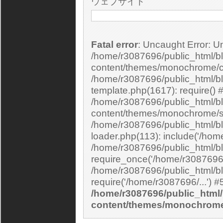
ウェブサイト
Fatal error
: Uncaught Error: Undefined constant "cs_print_smilies" in
/home/r3087696/public_html/bl
content/themes/monochrome/c
/home/r3087696/public_html/b
template.php(1617): require() 
/home/r3087696/public_html/bl
content/themes/monochrome/si
/home/r3087696/public_html/bl
loader.php(113): include('/home
/home/r3087696/public_html/bl
require_once('/home/r3087696/.
/home/r3087696/public_html/bl
/home/r3087696/public_html/
content/themes/monochrom