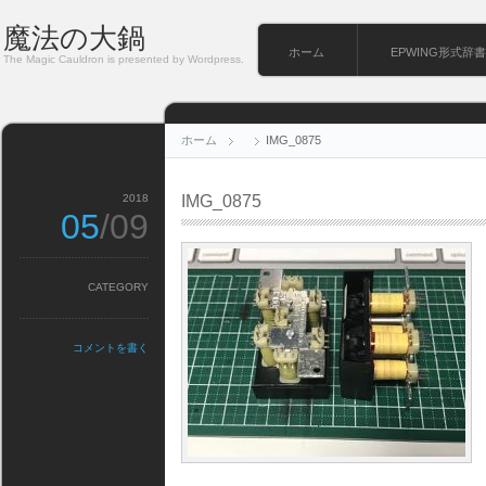
魔法の大鍋
ホーム
EPWING形式辞書
The Magic Cauldron is presented by Wordpress.
ホーム
IMG_0875
2018
IMG_0875
05
/09
CATEGORY
コメントを書く