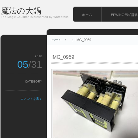
魔法の大鍋
ホーム
EPWING形式辞書
The Magic Cauldron is presented by Wordpress.
ホーム
IMG_0959
2018
IMG_0959
05
/31
CATEGORY
コメントを書く