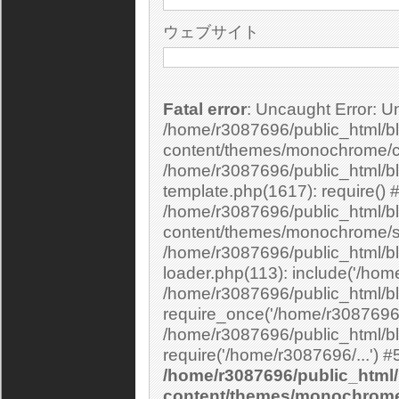
ウェブサイト
Fatal error
: Uncaught Error: Undefined constant "cs_print_smilies" in
/home/r3087696/public_html/bl
content/themes/monochrome/c
/home/r3087696/public_html/b
template.php(1617): require() 
/home/r3087696/public_html/bl
content/themes/monochrome/si
/home/r3087696/public_html/bl
loader.php(113): include('/home
/home/r3087696/public_html/bl
require_once('/home/r3087696/.
/home/r3087696/public_html/bl
/home/r3087696/public_html/
content/themes/monochrom