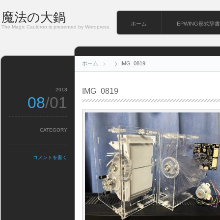
魔法の大鍋
ホーム
EPWING形式辞書
The Magic Cauldron is presented by Wordpress.
ホーム
IMG_0819
2018
IMG_0819
08
/01
CATEGORY
コメントを書く