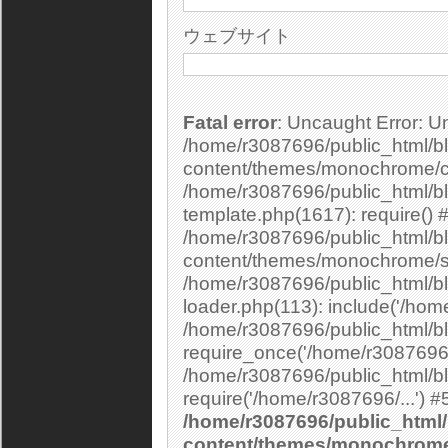
ウェブサイト
Fatal error
: Uncaught Error: Undefined constant "cs_print_smilies" in
/home/r3087696/public_html/bl
content/themes/monochrome/c
/home/r3087696/public_html/b
template.php(1617): require() 
/home/r3087696/public_html/bl
content/themes/monochrome/si
/home/r3087696/public_html/bl
loader.php(113): include('/home
/home/r3087696/public_html/bl
require_once('/home/r3087696/.
/home/r3087696/public_html/bl
/home/r3087696/public_html/
content/themes/monochrom