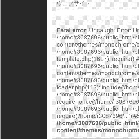
ウェブサイト
Fatal error
: Uncaught Error: Undefined constant "cs_print_smilies" in
/home/r3087696/public_html/bl
content/themes/monochrome/c
/home/r3087696/public_html/b
template.php(1617): require() 
/home/r3087696/public_html/bl
content/themes/monochrome/si
/home/r3087696/public_html/bl
loader.php(113): include('/home
/home/r3087696/public_html/bl
require_once('/home/r3087696/.
/home/r3087696/public_html/bl
/home/r3087696/public_html/
content/themes/monochrom