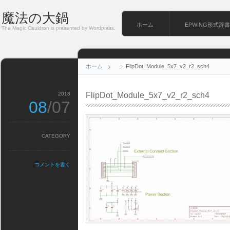
魔法の大鍋
ホーム
EPWING形式辞書
The Magic Cauldron is presented by Wordpress.
ホーム
FlipDot_Module_5x7_v2_r2_sch4
2018
FlipDot_Module_5x7_v2_r2_sch4
08
/07
CATEGORY
コメントを書く