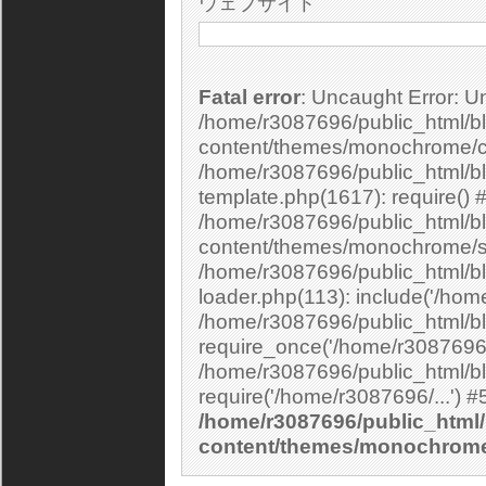
ウェブサイト
Fatal error
: Uncaught Error: Undefined constant "cs_print_smilies" in
/home/r3087696/public_html/bl
content/themes/monochrome/c
/home/r3087696/public_html/b
template.php(1617): require() 
/home/r3087696/public_html/bl
content/themes/monochrome/si
/home/r3087696/public_html/bl
loader.php(113): include('/home
/home/r3087696/public_html/bl
require_once('/home/r3087696/.
/home/r3087696/public_html/bl
/home/r3087696/public_html/
content/themes/monochrom