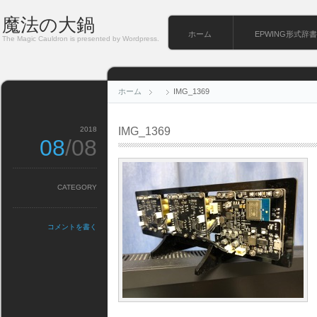
魔法の大鍋
ホーム
EPWING形式辞書
The Magic Cauldron is presented by Wordpress.
ホーム
IMG_1369
2018
IMG_1369
08
/08
CATEGORY
コメントを書く