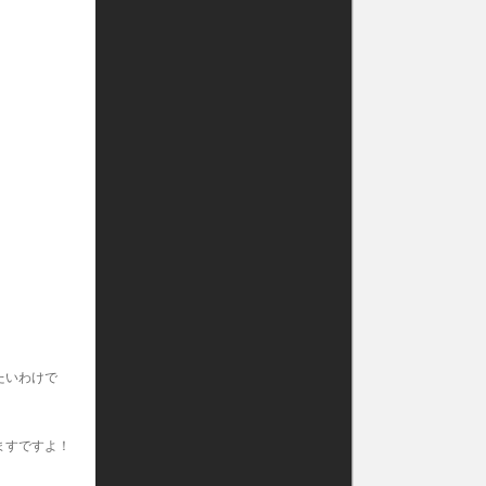
。
たいわけで
ますですよ！