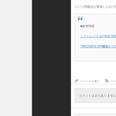
という問題点が発覚したので
■参考情報
シフトレジスタ(74HC59
74HC595をSPI機能を
コメントを書く
コメ
コメントはまだありませ