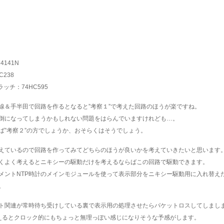
4141N
C238
ッチ：74HC595
線＆手半田で回路を作るとなると”考察１”で考えた回路のほうが楽ですね。
倒になってしまうかもしれない問題をはらんでいますけれども…。
ば”考察２”の方でしょうか、おそらくはそうでしょう。
えているので回路を作ってみてどちらのほうが良いかを考えていきたいと思います
くよく考えるとニキシーの駆動だけを考えるならばこの回路で駆動できます。
メントNTP時計のメインモジュールを使って表示部分をニキシー駆動用に入れ替え
。
ト関連が常時待ち受けしている裏で表示用の処理させたらパケットロスしてしまし
考えるとクロック的にもちょっと無理っぽい感じになりそうな予感がします。