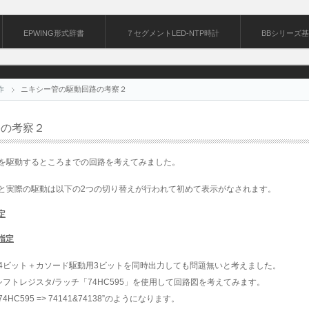
EPWING形式辞書
７セグメントLED-NTP時計
BBシリーズ
作
ニキシー管の駆動回路の考察２
路の考察２
を駆動するところまでの回路を考えてみました。
と実際の駆動は以下の2つの切り替えが行われて初めて表示がなされます。
定
指定
4ビット＋カソード駆動用3ビットを同時出力しても問題無いと考えました。
フトレジスタ/ラッチ「74HC595」を使用して回路図を考えてみます。
4HC595 => 74141&74138”のようになります。