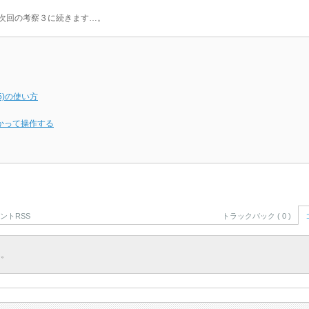
次回の考察３に続きます…。
5)の使い方
つかって操作する
ントRSS
トラックバック ( 0 )
ん。