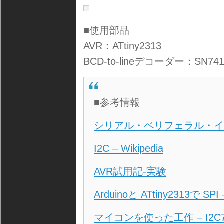
■使用部品
AVR：ATtiny2313
BCD-to-lineデコーダー：SN741
■参考情報
シリアル・ペリフェラル・インタフ
I2C – Wikipedia
AVR試用記-実験
Arduinoと ATtiny2313で 
マイコンを使った工作 – I2C