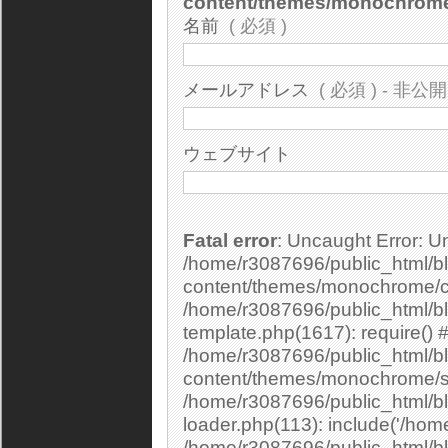
content/themes/monochrom
名前
( 必須 )
メールアドレス
( 必須 ) - 非公開
ウェブサイト
Fatal error
: Uncaught Error: Undefined constant "cs_print_smilies" in
/home/r3087696/public_html/bl
content/themes/monochrome/c
/home/r3087696/public_html/b
template.php(1617): require() 
/home/r3087696/public_html/bl
content/themes/monochrome/si
/home/r3087696/public_html/bl
loader.php(113): include('/home
/home/r3087696/public_html/bl