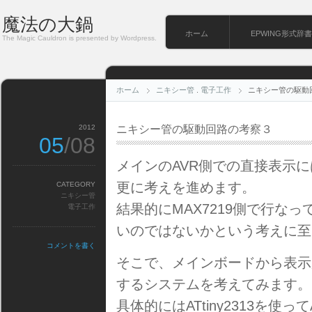
魔法の大鍋
ホーム
EPWING形式辞書
The Magic Cauldron is presented by Wordpress.
ホーム
ニキシー管
.
電子工作
ニキシー管の駆動
2012
ニキシー管の駆動回路の考察３
05
/08
メインのAVR側での直接表示
更に考えを進めます。
CATEGORY
ニキシー管
結果的にMAX7219側で行な
電子工作
いのではないかという考えに至
コメントを書く
そこで、メインボードから表示
するシステムを考えてみます。
具体的にはATtiny2313を使