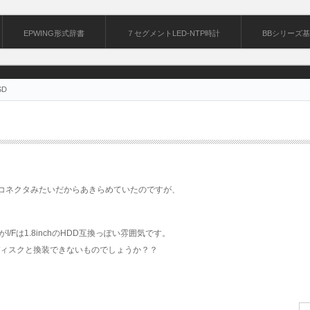
EPWING形式辞書
７セグメントLED-NTP時計
BBシリーズ
SD
は専用コネクタみたいだからあきらめていたのですが、
/Fは1.8inchのHDD互換っぽい雰囲気です。
ディスクと換装できないものでしょうか？？