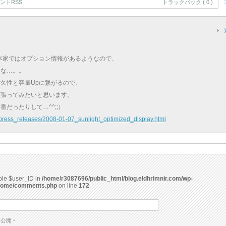
ントRSS
トラックバック ( 0 )
が、本家ではオプション情報があるようなので、
うな…。。
久性と容量Upに繋がるので、
頑張ってみたいと思います。
だったりして…^^;;）
press_releases/2008-01-07_sunlight_optimized_display.html
able $user_ID in
/home/r3087696/public_html/blog.eldhrimnir.com/wp-
rome/comments.php
on line
172
非公開 -