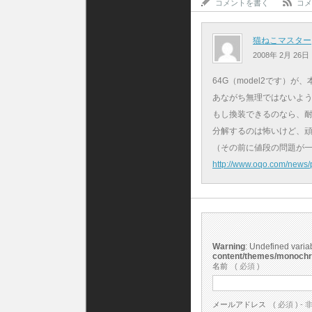
コメントを書く
コメ
猫ねこマスター
2008年 2月 26日
64G（model2です）
あながち無理ではないよ
もし換装できるのなら、耐
分解するのは怖いけど、
（その前に値段の問題が一番
http://www.oqo.com/news/
Warning
: Undefined vari
content/themes/monoch
名前
( 必須 )
メールアドレス
( 必須 ) - 