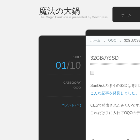
魔法の大鍋
ホーム
The Magic Cauldron is presented by Wordpress.
ホーム
OQO
32GBのS
2007
32GBのSSD
01
/10
CATEGORY
SunDiskのほうのSSD
OQO
こんな記事を発見しました。
CESで発表されたみたいですがI
コメント ( 1 )
これだけ手に入れてOQOの