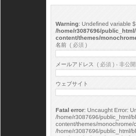
Warning
: Undefined variable 
/home/r3087696/public_html/
content/themes/monochrom
名前
( 必須 )
メールアドレス
( 必須 ) - 非公開
ウェブサイト
Fatal error
: Uncaught Error: Undefined constant "cs_print_smilies" in
/home/r3087696/public_html/bl
content/themes/monochrome/c
/home/r3087696/public_html/b