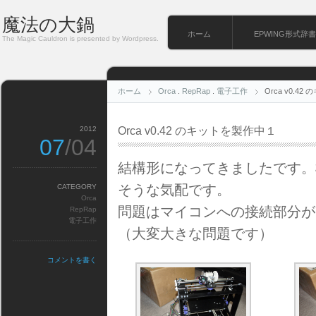
魔法の大鍋
ホーム
EPWING形式辞書
The Magic Cauldron is presented by Wordpress.
ホーム
Orca
.
RepRap
.
電子工作
Orca v0.4
2012
Orca v0.42 のキットを製作中１
07
/04
結構形になってきましたです。
そうな気配です。
CATEGORY
Orca
問題はマイコンへの接続部分が
RepRap
電子工作
（大変大きな問題です）
コメントを書く