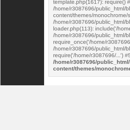
template.php(1617): require() 
/home/r3087696/public_html/bl
content/themes/monochrome/si
/home/r3087696/public_html/bl
loader.php(113): include('/home
/home/r3087696/public_html/bl
require_once('/home/r3087696/.
/home/r3087696/public_html/bl
/home/r3087696/public_html/
content/themes/monochrom