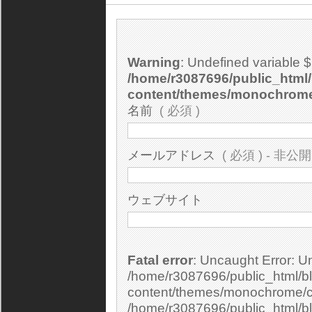
Warning
: Undefined variable 
/home/r3087696/public_html/
content/themes/monochrom
名前
( 必須 )
メールアドレス
( 必須 ) - 非公開
ウェブサイト
Fatal error
: Uncaught Error: Undefined constant "cs_print_smilies" in
/home/r3087696/public_html/bl
content/themes/monochrome/c
/home/r3087696/public_html/b