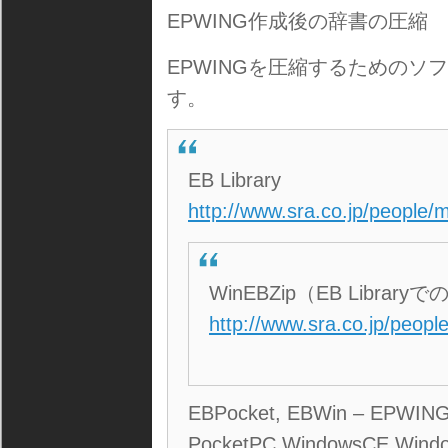
EPWING作成後の辞書の圧縮
EPWINGを圧縮するためのソ
す。
EB Library
http://www.sra.co.jp/people/
WinEBZip（EB Libra
http://www.sra.co.jp/peopl
EBPocket, EBWin – EPWING/
PocketPC,WindowsCE,Wind