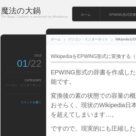
魔法の大鍋
ホーム
EPWING形式辞書
The Magic Cauldron is presented by Wordpress.
ホーム
パソコン・インターネット
Wikipedi
2010
WikipediaをEPWING形式に変換する
01
/22
EPWING形式の辞書を作成
能です。
CATEGORY
パソコン・インターネット
変換後の素の状態での容量の概
コメントを書く
おそらく、現状のWikipedi
を超えてしまいます…。
ですので、現実的にも圧縮した