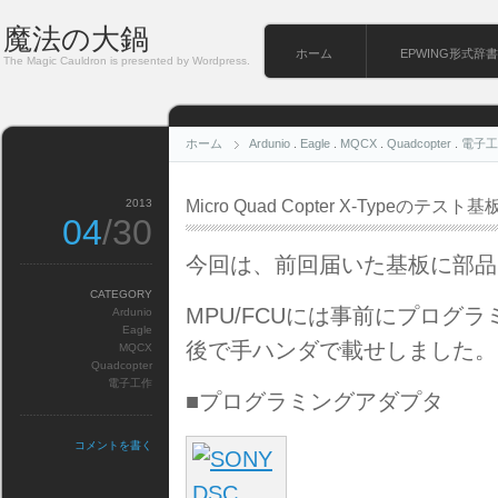
魔法の大鍋
ホーム
EPWING形式辞書
The Magic Cauldron is presented by Wordpress.
ホーム
Ardunio
.
Eagle
.
MQCX
.
Quadcopter
.
電子工
2013
Micro Quad Copter X-Typeのテ
04
/30
今回は、前回届いた基板に部品
CATEGORY
MPU/FCUには事前にプログ
Ardunio
Eagle
後で手ハンダで載せしました。
MQCX
Quadcopter
電子工作
■プログラミングアダプタ
コメントを書く