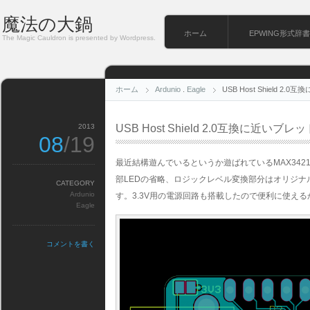
魔法の大鍋
ホーム
EPWING形式辞書
The Magic Cauldron is presented by Wordpress.
ホーム
Ardunio
.
Eagle
USB Host Shield
2013
USB Host Shield 2.0互換に近
08
/19
最近結構遊んでいるというか遊ばれているMAX34
部LEDの省略、ロジックレベル変換部分はオリジナ
CATEGORY
Ardunio
す。3.3V用の電源回路も搭載したので便利に使える
Eagle
コメントを書く