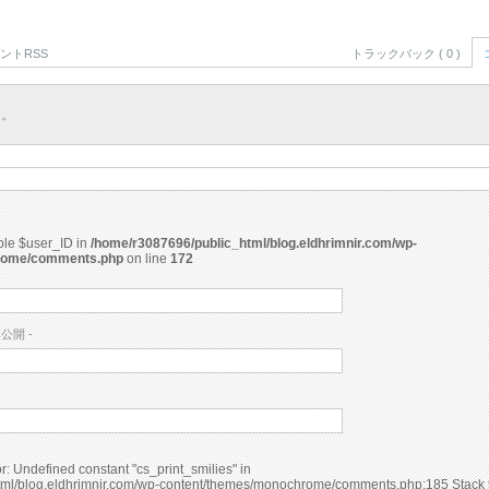
ントRSS
トラックバック ( 0 )
ん。
able $user_ID in
/home/r3087696/public_html/blog.eldhrimnir.com/wp-
rome/comments.php
on line
172
非公開 -
ml/blog.eldhrimnir.com/wp-content/themes/monochrome/comments.php:185 Stack t