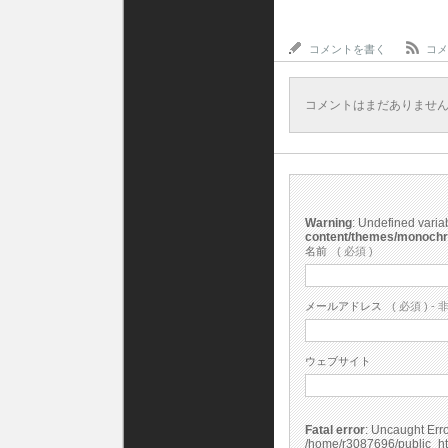
コメントを書く
コメ
コメントはまだありませ
Warning
: Undefined vari
content/themes/monoch
名前
( 必須 )
メールアドレス
( 必須 ) - 
ウェブサイト
Fatal error
: Uncaught Error: Undefined constant "cs_print_smilies" in
/home/r3087696/public_ht