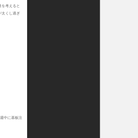
量を考えると
が太くし過ぎ
来週中に基板注