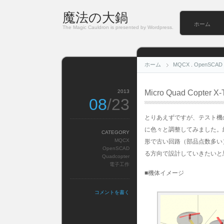
魔法の大鍋
ホーム
The Magic Cauldron is presented by Wordpress.
ホーム
MQCX
.
OpenSCAD
2013
Micro Quad Copte
08
/23
とりあえずですが、テスト機
に色々と調整してみました。
CATEGORY
MQCX
形で古い回路（部品点数多い）
OpenSCAD
る方向で設計していきたいと
Quadcopter
電子工作
■機体イメージ
コメントを書く