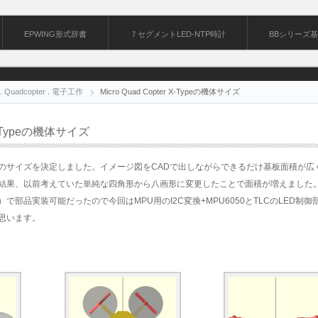
EPWING形式辞書
７セグメントLED-NTP時計
BBシリーズ
.
Quadcopter
.
電子工作
Micro Quad Copter X-Typeの機体サイズ
r X-Typeの機体サイズ
のサイズを決定しました。イメージ図をCADで出しながらできるだけ基板面積が広
結果、以前考えていた単純な四角形から八画形に変更したことで面積が増えました
で部品実装可能だったので今回はMPU用のI2C変換+MPU6050とTLCのLED制
思います。