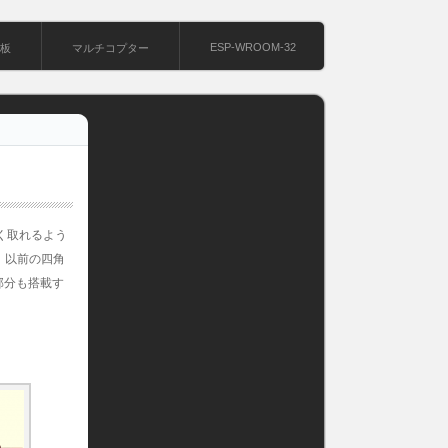
ESP-WROOM-32
基板
マルチコプター
く取れるよう
。以前の四角
御部分も搭載す