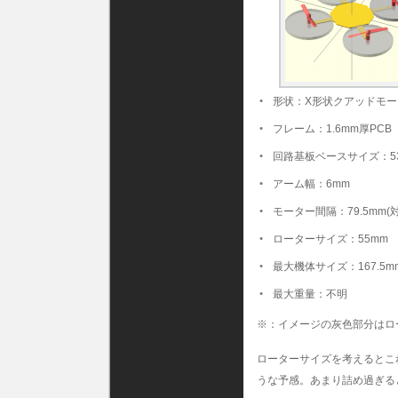
形状：X形状クアッドモー
フレーム：1.6mm厚PCB
回路基板ベースサイズ：53mm
アーム幅：6mm
モーター間隔：79.5mm(対角
ローターサイズ：55mm
最大機体サイズ：167.5
最大重量：不明
※：イメージの灰色部分はロー
ローターサイズを考えるとこ
うな予感。あまり詰め過ぎる