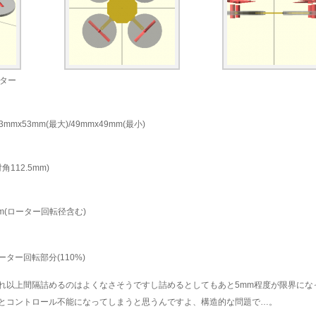
ター
x53mm(最大)/49mmx49mm(最小)
112.5mm)
mm(ローター回転径含む)
ター回転部分(110%)
れ以上間隔詰めるのはよくなさそうですし詰めるとしてもあと5mm程度が限界にな
とコントロール不能になってしまうと思うんですよ、構造的な問題で…。