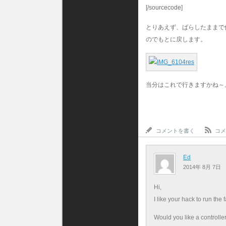
[/sourcecode]
とりあえず、ばらしたままで
のでもとに戻します。
当分はこれで行きますかね～
コメントを書く
コメ
Ed
2014年 8月 7日
Hi,
I like your hack to run the
Would you like a controlle