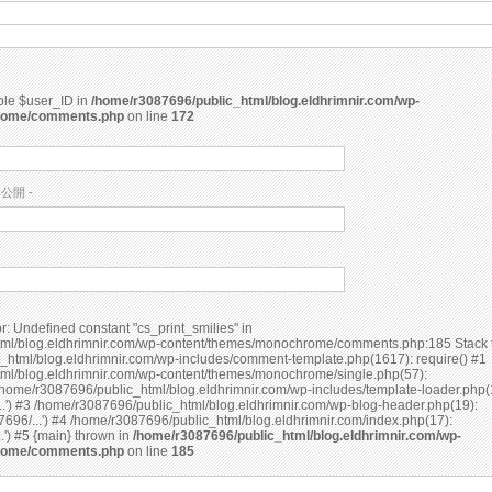
able $user_ID in
/home/r3087696/public_html/blog.eldhrimnir.com/wp-
rome/comments.php
on line
172
非公開 -
ml/blog.eldhrimnir.com/wp-content/themes/monochrome/comments.php:185 Stack t
_html/blog.eldhrimnir.com/wp-includes/comment-template.php(1617): require() #1
ml/blog.eldhrimnir.com/wp-content/themes/monochrome/single.php(57):
home/r3087696/public_html/blog.eldhrimnir.com/wp-includes/template-loader.php(
..') #3 /home/r3087696/public_html/blog.eldhrimnir.com/wp-blog-header.php(19):
696/...') #4 /home/r3087696/public_html/blog.eldhrimnir.com/index.php(17):
require('/home/r3087696/...') #5 {main} thrown in
/home/r3087696/public_html/blog.eldhrimnir.com/wp-
rome/comments.php
on line
185