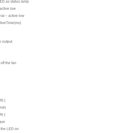
 LED as status lamp
 active low
gnal – active low
ActiveTime(ms)
an output.
 off the fan
W) {
onds
W) {
rque
rn the LED on