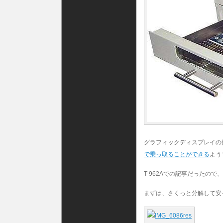
グラフィックディスプレイの
で乗っ取ることができる
よう
T-962Aでの記事だったの
まずは、さくっと分解して安