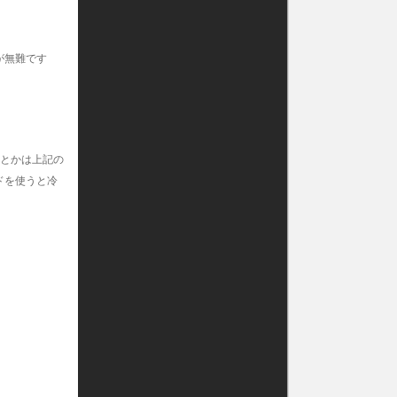
が無難です
ンとかは上記の
ドを使うと冷
。