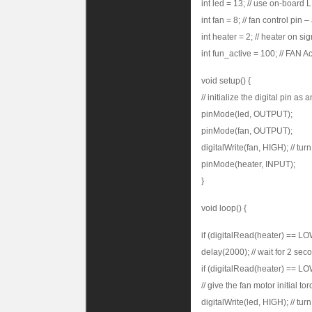
int led = 13; // use on-board
int fan = 8; // fan control pin –
int heater = 2; // heater on si
int fun_active = 100; // FAN 
void setup() {
// initialize the digital pin as 
pinMode(led, OUTPUT);
pinMode(fan, OUTPUT);
digitalWrite(fan, HIGH); // turn
pinMode(heater, INPUT);
}
void loop() {
if (digitalRead(heater) == LO
delay(2000); // wait for 2 sec
if (digitalRead(heater) == LO
// give the fan motor initial to
digitalWrite(led, HIGH); // tu