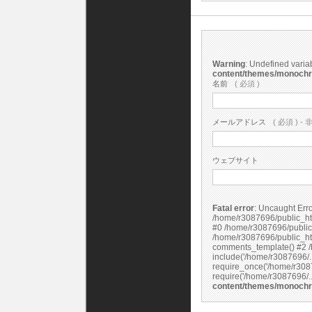
Warning
: Undefined vari
content/themes/monoch
名前
( 必須 )
メールアドレス
( 必須 ) - 
ウェブサイト
Fatal error
: Uncaught Error: Undefined constant "cs_print_smilies" in
/home/r3087696/public_ht
#0 /home/r3087696/public
/home/r3087696/public_ht
comments_template() #2 /
include('/home/r3087696/.
require_once('/home/r3087
content/themes/monoch