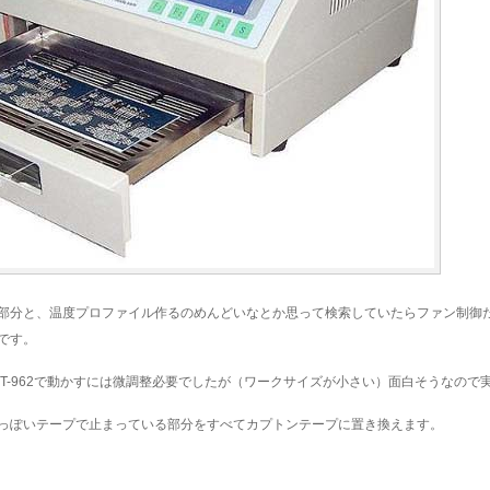
部分と、温度プロファイル作るのめんどいなとか思って検索していたらファン制御
です。
で、T-962で動かすには微調整必要でしたが（ワークサイズが小さい）面白そうなので
っぽいテープで止まっている部分をすべてカプトンテープに置き換えます。