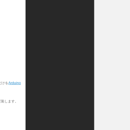
だけを
Arduino
実装します。