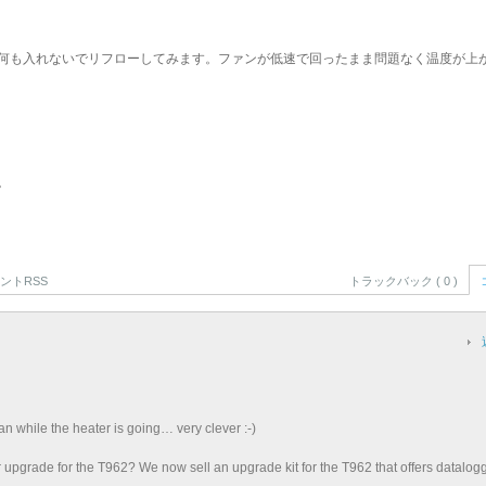
何も入れないでリフローしてみます。ファンが低速で回ったまま問題なく温度が上
。
ントRSS
トラックバック ( 0 )
 fan while the heater is going… very clever :-)
r upgrade for the T962? We now sell an upgrade kit for the T962 that offers datalog