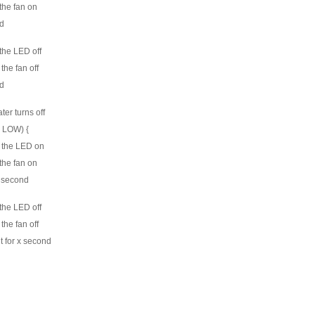
 the fan on
nd
 the LED off
 the fan off
nd
ter turns off
= LOW) {
rn the LED on
 the fan on
x second
 the LED off
 the fan off
t for x second