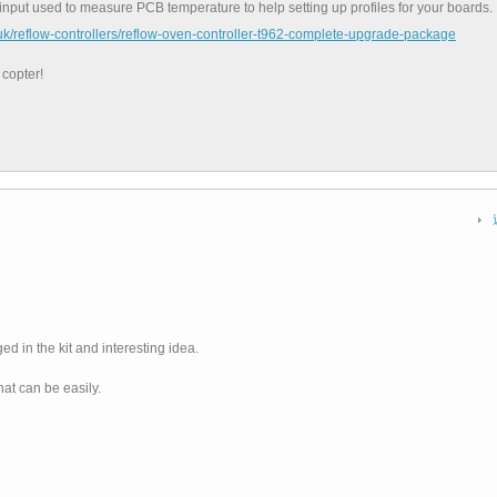
nput used to measure PCB temperature to help setting up profiles for your boards.
.uk/reflow-controllers/reflow-oven-controller-t962-complete-upgrade-package
 copter!
ged in the kit and interesting idea.
hat can be easily.