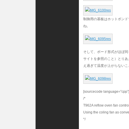
制御用の基板はホットボンド
ね。
そして、ボード形式がほぼ同じ
サイトを参照のこと）とりあ
え過ぎて温度が上がらないこ
[sourcecode language=”cpp”
/*
T962A reflow oven fan contro
Using the coling fan as conve
*/