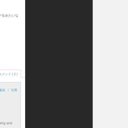
がるみたいな
コメント ( 2 )
返信
引用
ging and