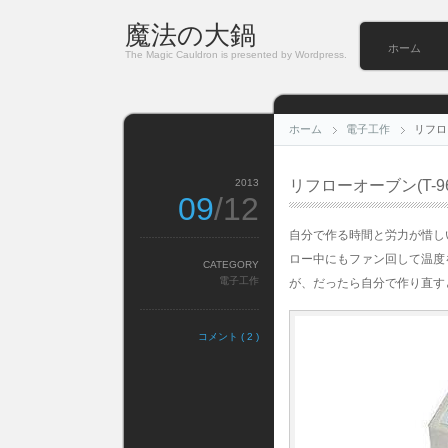
魔法の大鍋
ホーム
The Magic Cauldron is presented by Wordpress.
ホーム
電子工作
リフロ
2013
リフローオーブン(T-9
09
/12
自分で作る時間と労力が惜し
ロー中にもファン回して温度
CATEGORY
電子工作
が、だったら自分で作り直す
コメント ( 2 )