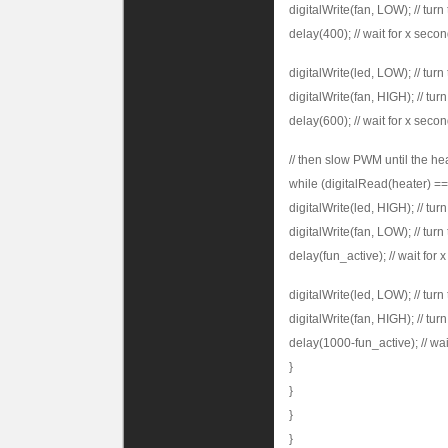
digitalWrite(fan, LOW); // turn
delay(400); // wait for x seco
digitalWrite(led, LOW); // turn
digitalWrite(fan, HIGH); // turn
delay(600); // wait for x seco
// then slow PWM until the hea
while (digitalRead(heater) =
digitalWrite(led, HIGH); // tu
digitalWrite(fan, LOW); // turn
delay(fun_active); // wait for 
digitalWrite(led, LOW); // turn
digitalWrite(fan, HIGH); // turn
delay(1000-fun_active); // wai
}
}
}
}