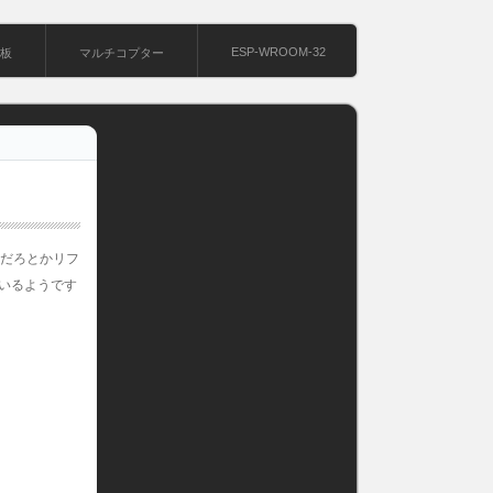
ESP-WROOM-32
基板
マルチコプター
要だろとかリフ
いるようです