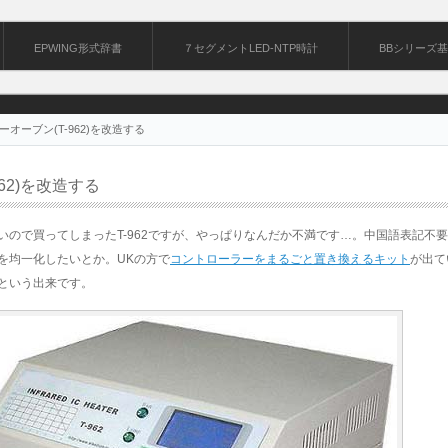
EPWING形式辞書
７セグメントLED-NTP時計
BBシリーズ
ーオーブン(T-962)を改造する
62)を改造する
いので買ってしまったT-962ですが、やっぱりなんだか不満です…。中国語表記不
を均一化したいとか。UKの方で
コントローラーをまるごと置き換えるキット
が出て
という出来です。