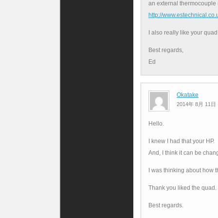
an external thermocouple i
http://www.estechnical.co
I also really like your quad
Best regards,
Ed
Okatake
2014年 8月 11日
Hello.
I knew I had that your HP.
And, I think it can be chan
I was thinking about how t
Thank you liked the quad.
Best regards.