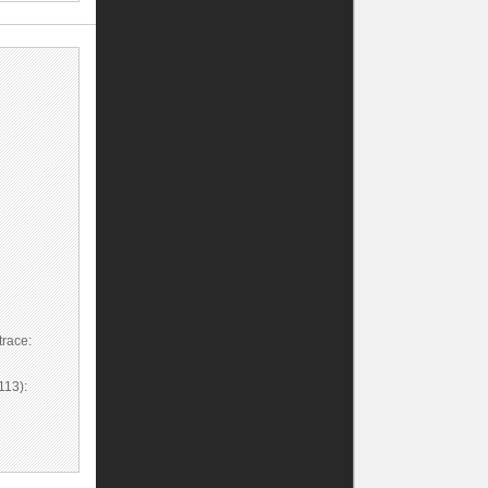
race:
113):