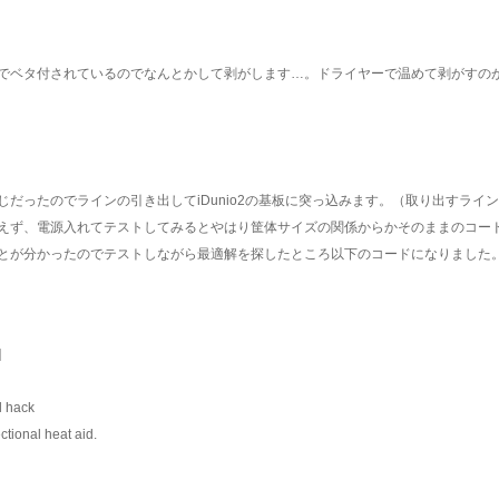
でベタ付されているのでなんとかして剥がします…。ドライヤーで温めて剥がすの
だったのでラインの引き出してiDunio2の基板に突っ込みます。（取り出すライ
えず、電源入れてテストしてみるとやはり筐体サイズの関係からかそのままのコー
とが分かったのでテストしながら最適解を探したところ以下のコードになりました
]
l hack
ctional heat aid.