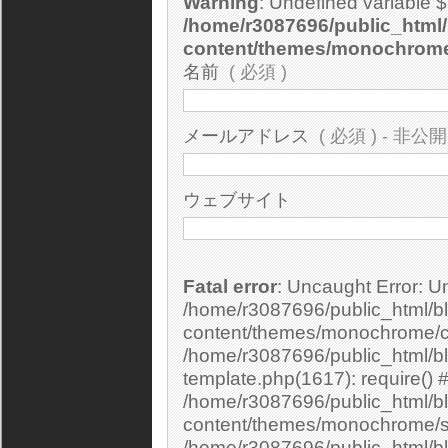
Warning
: Undefined variable 
/home/r3087696/public_html/
content/themes/monochrom
名前
( 必須 )
メールアドレス
( 必須 ) - 非公開
ウェブサイト
Fatal error
: Uncaught Error: Undefined constant "cs_print_smilies" in
/home/r3087696/public_html/bl
content/themes/monochrome/c
/home/r3087696/public_html/b
template.php(1617): require() 
/home/r3087696/public_html/bl
content/themes/monochrome/si
/home/r3087696/public_html/bl