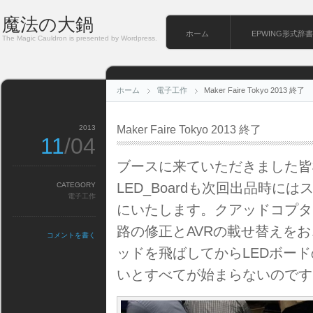
魔法の大鍋
ホーム
EPWING形式辞書
The Magic Cauldron is presented by Wordpress.
ホーム
電子工作
Maker Faire Tokyo 2013 終了
2013
Maker Faire Tokyo 2013 終了
11
/04
ブースに来ていただきました皆
LED_Boardも次回出品時
CATEGORY
電子工作
にいたします。クアッドコプタ
路の修正とAVRの載せ替えを
コメントを書く
ッドを飛ばしてからLEDボー
いとすべてが始まらないのです