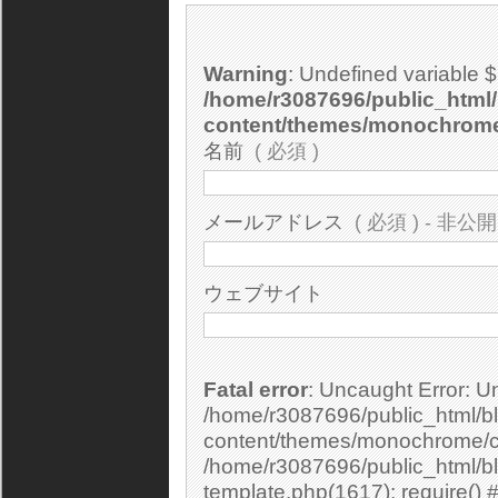
Warning
: Undefined variable 
/home/r3087696/public_html/
content/themes/monochrom
名前
( 必須 )
メールアドレス
( 必須 ) - 非公開
ウェブサイト
Fatal error
: Uncaught Error: Undefined constant "cs_print_smilies" in
/home/r3087696/public_html/bl
content/themes/monochrome/c
/home/r3087696/public_html/b
template.php(1617): require() 