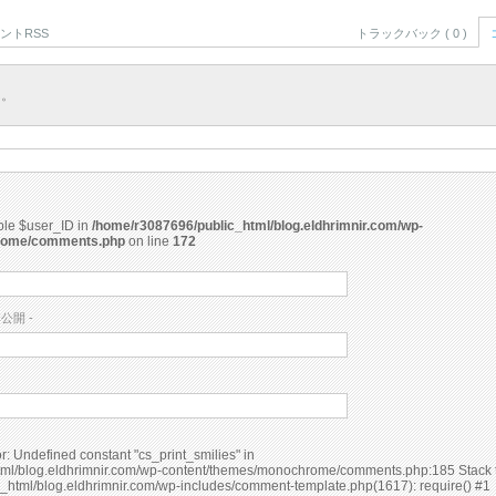
ントRSS
トラックバック ( 0 )
ん。
able $user_ID in
/home/r3087696/public_html/blog.eldhrimnir.com/wp-
rome/comments.php
on line
172
非公開 -
ml/blog.eldhrimnir.com/wp-content/themes/monochrome/comments.php:185 Stack t
_html/blog.eldhrimnir.com/wp-includes/comment-template.php(1617): require() #1