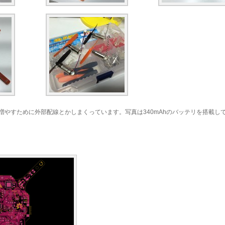
やすために外部配線とかしまくっています。写真は340mAhのバッテリを搭載して