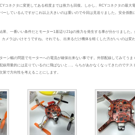
RCYコネクタに変更してある程度までは推力も回復。しかし、RCYコネクタの最大電
バーしているんですがこれ以上大きいのは重いので今回は見送りました。安全係数
結果、一番いい条件だとモーター1基辺り21gの推力を発生する事が分かりました。
す。カメラはいけそうですね。それでも、出来るだけ機体を軽くした方がいいのは変
パターン幅の問題でモーターへの電流が確保出来ない事です。外部配線してみてうま
配線用量的には足りているのに飛ばないと…。らちがあかなくなってきたのでテスト
次第で方向性を考えることにします。