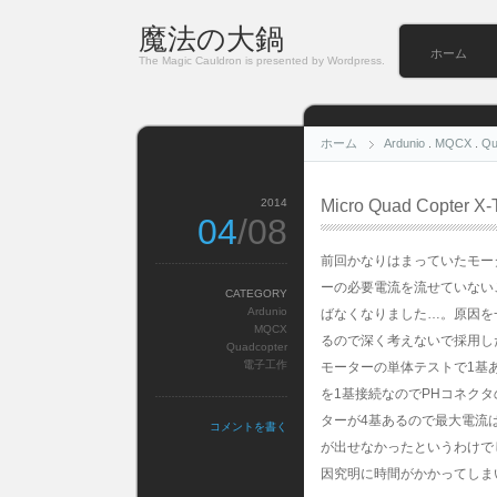
魔法の大鍋
ホーム
The Magic Cauldron is presented by Wordpress.
ホーム
Ardunio
.
MQCX
.
Qu
2014
Micro Quad Cop
04
/08
前回かなりはまっていたモー
ーの必要電流を流せていない
CATEGORY
Ardunio
ばなくなりました…。原因を
MQCX
るので深く考えないで採用した
Quadcopter
電子工作
モーターの単体テストで1基
を1基接続なのでPHコネク
ターが4基あるので最大電流
コメントを書く
が出せなかったというわけで
因究明に時間がかかってしま