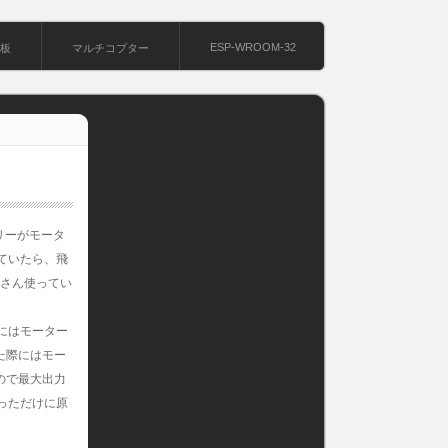
ESP-WROOM-32
基板
マルチコプター
リーがモータ
ていたら、飛
皆さん使ってい
にはモーター
た際にはモー
ので最大出力
っただけに原