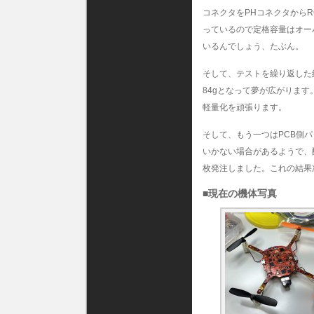
コネクタをPHコネクタから
っているので定格容量はオー
いるんでしょう、たぶん。
そして、テストを繰り返した
84gとなって夢が広がりま
軽量化を頑張ります。
そして、もう一つはPCB側
いかない場合があるようで、
枚発注しました。これの結果
■現在の機体写真