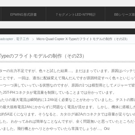
EPWING形式辞書
７セグメントLED-NTP時計
BBシリーズ
adcopter
.
電子工作
Micro Quad Copter X-Typeのフライトモデルの制作（その23）
ter X-Typeのフライトモデルの制作（その23）
ターの出力不足ですが、色々と試した結果…。まだはまっています。原因はバッテ
ことです。 一回は、適当に配線変えて飛んだんですが原因特定すべく色々といじっ
一つ一つ潰していっている状態なのですが、原因の1つは模型用としてメジャーで
JST-PHコネクタが電流量を制限していることまでは分かっています。
あたりの最大電流は瞬間的に1.2Ah近く必要なことがわかっていました。テストの際
タの最大規格電流2Ahにかからずに問題なく電流が流せます。 しかし、機体に搭載し
は約5A近くになります。そうなると、カタログ値2Aのコネクタでは容量が足りない
した。 わかってみれば簡単なことなんですが、全く問題無いと思っていたところだ
いました。飛行機とかヘリとかやっていたら常識でしょうが…。Orz