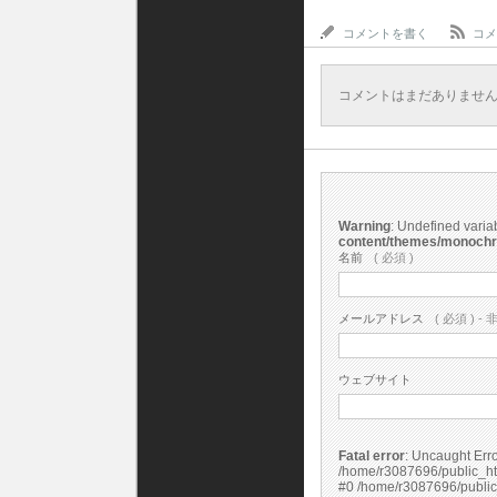
コメントを書く
コメ
コメントはまだありませ
Warning
: Undefined vari
content/themes/monoch
名前
( 必須 )
メールアドレス
( 必須 ) - 
ウェブサイト
Fatal error
: Uncaught Error: Undefined constant "cs_print_smilies" in
/home/r3087696/public_ht
#0 /home/r3087696/public