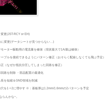
JST-RCY or EH)
のに変更(データシートが見つからない…)
モーター駆動用の電流量を確保（現状最大で1A/基は確保）
ケーブルを接続できるようにパターン修正（おそらく配線しなくても飛ぶ予定）
修正（なぜか抵抗分圧してしまった回路を修正）
回路を削除 ・部品配置の最適化
長を短縮＆GND領域を削減
を1⇒2に増やす ※：基板厚は1.2mm/1.6mmの2パターンを予定
ならんかな~。