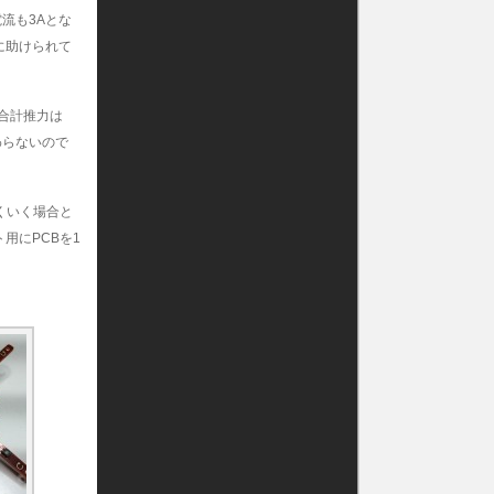
流も3Aとな
に助けられて
合計推力は
わらないので
くいく場合と
用にPCBを1