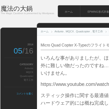
魔法の大鍋
ホーム
EPWING形式辞書
The Magic Cauldron is presented by Wordpress.
ホーム
Ardunio
.
MQCX
.
Quadcopter
.
電子工作
2014
Micro Quad Copter X-Typeの
05
/16
いろんな事がありましたが、ほ
外に難しい物だったのですね…
CATEGORY
Ardunio
いけません。
MQCX
Quadcopter
電子工作
https://www.youtube.com/wat
コメントを書く
スティック操作に関する最適値
ハードウェア的には概ね完成し