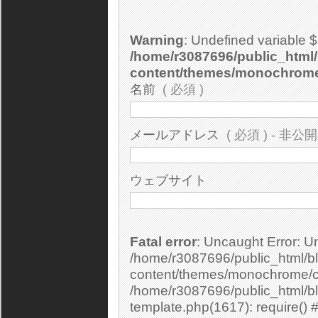
Warning
: Undefined variable 
/home/r3087696/public_html/
content/themes/monochrom
名前
( 必須 )
メールアドレス
( 必須 ) - 非公開
ウェブサイト
Fatal error
: Uncaught Error: Undefined constant "cs_print_smilies" in
/home/r3087696/public_html/bl
content/themes/monochrome/c
/home/r3087696/public_html/b
template.php(1617): require() 