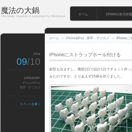
魔法の大鍋
ホーム
EPWING形式辞書
The Magic Cauldron is presented by Wordpress.
ホーム
iPhone&iPad
.
携帯・デジカメ
iPhon
2014
iPhoneにストラップホール付ける
09
/10
新型も出ますし、構想2日で設計1日でチョット作
みたのですが、とりあえず25個を作りました。
CATEGORY
iPhone&iPad
携帯・デジカメ
コメントを書く