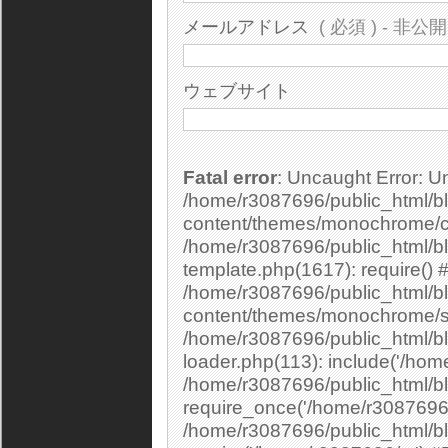
メールアドレス
( 必須 ) - 非公開
ウェブサイト
Fatal error
: Uncaught Error: Undefined constant "cs_print_smilies" in
/home/r3087696/public_html/bl
content/themes/monochrome/c
/home/r3087696/public_html/b
template.php(1617): require() 
/home/r3087696/public_html/bl
content/themes/monochrome/si
/home/r3087696/public_html/bl
loader.php(113): include('/home
/home/r3087696/public_html/bl
require_once('/home/r3087696/.
/home/r3087696/public_html/bl