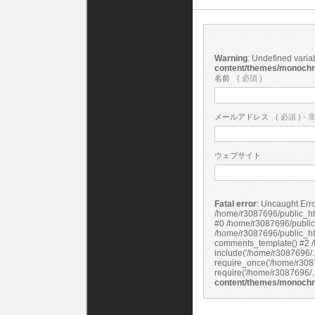
Warning
: Undefined vari
content/themes/monoch
名前
( 必須 )
メールアドレス
( 必須 ) - 
ウェブサイト
Fatal error
: Uncaught Error: Undefined constant "cs_print_smilies" in
/home/r3087696/public_ht
#0 /home/r3087696/public
/home/r3087696/public_ht
comments_template() #2 /
include('/home/r3087696/.
require_once('/home/r3087
content/themes/monoch