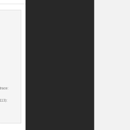
race:
113):