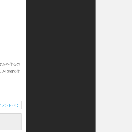
すかを作るの
-Ringで作
コメント ( 0 )