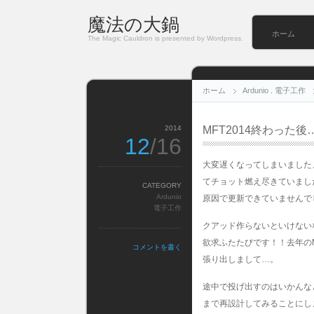
魔法の大鍋
ホーム
The Magic Cauldron is presented by Wordpress.
ホーム
Ardunio
.
電子工作
2014
MFT2014終わった後
12
/16
大変遅くなってしまいました、
てチョット燃え尽きていまし
CATEGORY
Ardunio
原因で更新できていませんで
電子工作
クアッド作らないといけない
欲求ふたたびです！！去年のM
コメントを書く
張り出しまして…。
途中で投げ出すのはいかんな
まで再設計してみることにしま