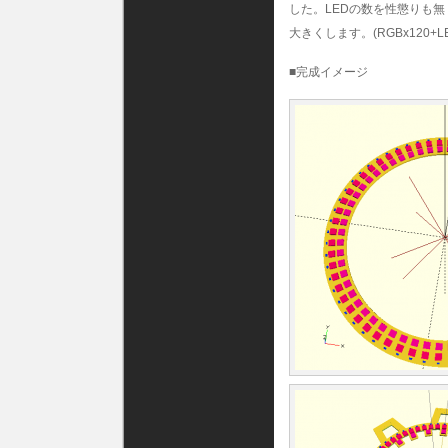
した。LEDの数を性懲りも無
大きくします。(RGBx120+LE
■完成イメージ