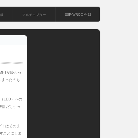
ESP-WROOM-32
基板
マルチコプター
MFTが終わっ
しまったのも
（LED）への
設計だけ引っ
プトはそのま
直すことにしま