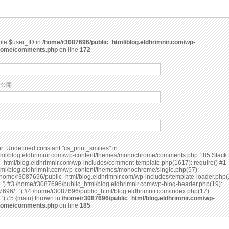
able $user_ID in
/home/r3087696/public_html/blog.eldhrimnir.com/wp-
rome/comments.php
on line
172
非公開 -
ml/blog.eldhrimnir.com/wp-content/themes/monochrome/comments.php:185 Stack t
_html/blog.eldhrimnir.com/wp-includes/comment-template.php(1617): require() #1
ml/blog.eldhrimnir.com/wp-content/themes/monochrome/single.php(57):
home/r3087696/public_html/blog.eldhrimnir.com/wp-includes/template-loader.php(
..') #3 /home/r3087696/public_html/blog.eldhrimnir.com/wp-blog-header.php(19):
696/...') #4 /home/r3087696/public_html/blog.eldhrimnir.com/index.php(17):
require('/home/r3087696/...') #5 {main} thrown in
/home/r3087696/public_html/blog.eldhrimnir.com/wp-
rome/comments.php
on line
185