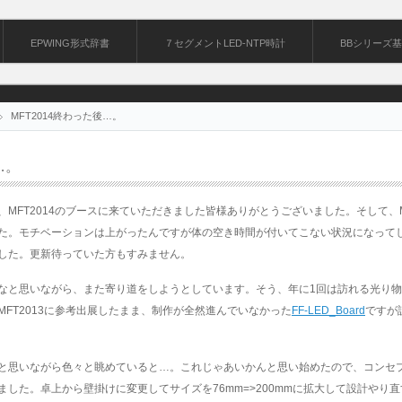
EPWING形式辞書
７セグメントLED-NTP時計
BBシリーズ
MFT2014終わった後…。
…。
MFT2014のブースに来ていただきました皆様ありがとうございました。そして、
た。モチベーションは上がったんですが体の空き時間が付いてこない状況になって
した。更新待っていた方もすみません。
なと思いながら、また寄り道をしようとしています。そう、年に1回は訪れる光り物
FT2013に参考出展したまま、制作が全然進んでいなかった
FF-LED_Board
ですが
と思いながら色々と眺めていると…。これじゃあいかんと思い始めたので、コンセ
した。卓上から壁掛けに変更してサイズを76mm=>200mmに拡大して設計やり