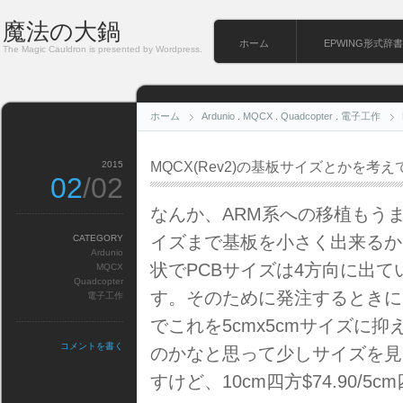
魔法の大鍋
ホーム
EPWING形式辞書
The Magic Cauldron is presented by Wordpress.
ホーム
Ardunio
.
MQCX
.
Quadcopter
.
電子工作
2015
MQCX(Rev2)の基板サイズとかを考え
02
/02
なんか、ARM系への移植もう
イズまで基板を小さく出来るか
CATEGORY
Ardunio
状でPCBサイズは4方向に出て
MQCX
Quadcopter
す。そのために発注するときに1
電子工作
でこれを5cmx5cmサイズに
コメントを書く
のかなと思って少しサイズを見
すけど、10cm四方$74.90/5