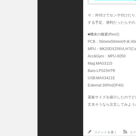
※：外付けでセンサ付けたり
する予定、便利だったらその
■機体の概要(Rev2)
PCB：50mmx50mm(中央:40
MPU：MK20DX256VLH7(Cor
Acc&Gyro：MPU-6050
Mag:MAG3110
Baro:LPS25HTR
USB:MAX3421E
External:30Pin(DF40)
基板サイズを縮小したのでどの
丈夫そうなら注文してみようか
コメントを書く
コメ