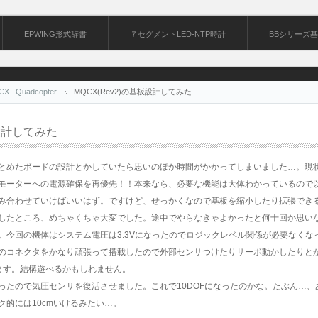
EPWING形式辞書
７セグメントLED-NTP時計
BBシリーズ
CX
.
Quadcopter
MQCX(Rev2)の基板設計してみた
板設計してみた
とめたボードの設計とかしていたら思いのほか時間がかかってしまいました…。現
モーターへの電源確保を再優先！！本来なら、必要な機能は大体わかっているので
み合わせていけばいいはず。ですけど、せっかくなので基板を縮小したり拡張でき
したところ、めちゃくちゃ大変でした。途中でやらなきゃよかったと何十回か思い
。今回の機体はシステム電圧は3.3Vになったのでロジックレベル関係が必要なくな
のコネクタをかなり頑張って搭載したので外部センサつけたりサーボ動かしたりと
ます。結構遊べるかもしれません。
ったので気圧センサを復活させました。これで10DOFになったのかな。たぶん…、
ク的には10cmいけるみたい…。