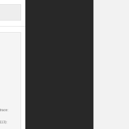
race:
113):