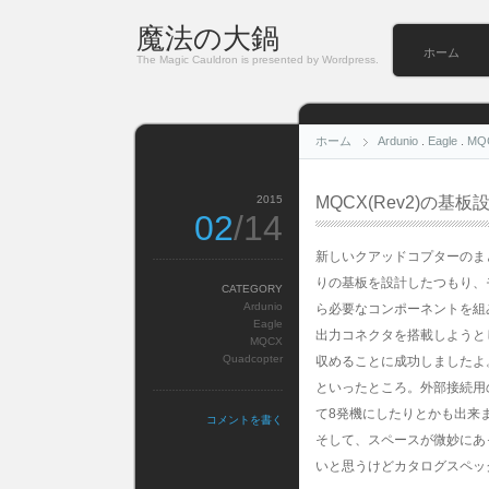
魔法の大鍋
ホーム
The Magic Cauldron is presented by Wordpress.
ホーム
Ardunio
.
Eagle
.
MQ
2015
MQCX(Rev2)の基
02
/14
新しいクアッドコプターのま
りの基板を設計したつもり、
CATEGORY
Ardunio
ら必要なコンポーネントを組
Eagle
出力コネクタを搭載しようと
MQCX
Quadcopter
収めることに成功しましたよ
といったところ。外部接続用
て8発機にしたりとかも出来
コメントを書く
そして、スペースが微妙にあ
いと思うけどカタログスペッ