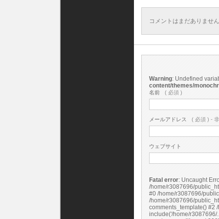
コメントはまだありませ
Warning
: Undefined vari
content/themes/monoch
名前
( 必須 )
メールアドレス
( 必須 ) - 
ウェブサイト
Fatal error
: Uncaught Error: Undefined constant "cs_print_smilies" in
/home/r3087696/public_ht
#0 /home/r3087696/public
/home/r3087696/public_ht
comments_template() #2 /
include('/home/r3087696/.