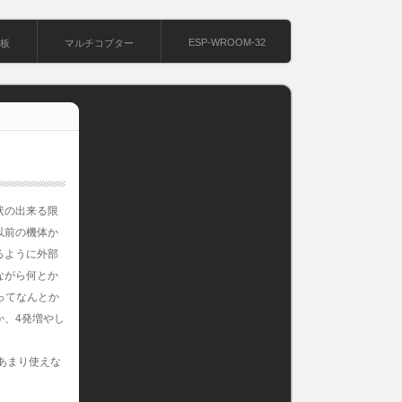
ESP-WROOM-32
基板
マルチコプター
状の出来る限
以前の機体か
るように外部
ながら何とか
ってなんとか
か、4発増やし
あまり使えな