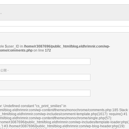
ん。
able $user_ID in
/home/r3087696/public_html/blog.eldhrimnir.com/wp-
rome/comments.php
on line
172
非公開 -
ml/blog.eldhrimnir.com/wp-content/themes/monochrome/comments.php:185 Stack t
_html/blog.eldhrimnir.com/wp-includes/comment-template.php(1617): require() #1
ml/blog.eldhrimnir.com/wp-content/themes/monochrome/single.php(57):
home/r3087696/public_html/blog.eldhrimnir.com/wp-includes/template-loader.php(
..') #3 /home/r3087696/public_html/blog.eldhrimnir.com/wp-blog-header.php(19):