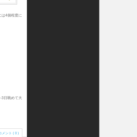
には4個程度に
-3日眺めて大
コメント ( 0 )