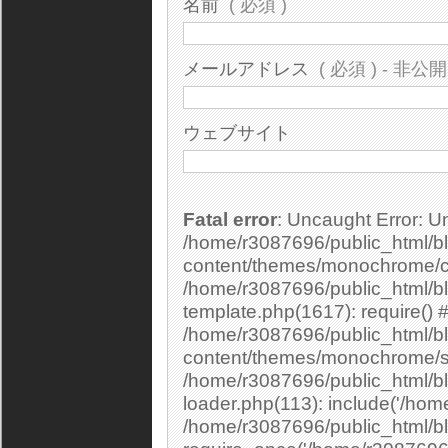
名前
( 必須 )
メールアドレス
( 必須 ) - 非公開
ウェブサイト
Fatal error
: Uncaught Error: Undefined constant "cs_print_smilies" in
/home/r3087696/public_html/bl
content/themes/monochrome/c
/home/r3087696/public_html/b
template.php(1617): require() 
/home/r3087696/public_html/bl
content/themes/monochrome/si
/home/r3087696/public_html/bl
loader.php(113): include('/home
/home/r3087696/public_html/bl