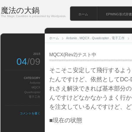
魔法の大鍋
ホーム
EPWING形式辞書
The Magic Cauldron is presented by Wordpress.
ホーム
Ardunio
.
MQCX
.
Quadcopter
.
電子工作
2015
MQCX(Rev2)テスト中
04
/09
そこそこ安定して飛行するよう
たんですけど、依然としてDC
CATEGORY
Ardunio
れさえ解決できれば基本部分の
MQCX
Quadcopter
んですけどなかなかうまく行か
電子工作
を注文しているんですけど、ど
コメントを書く
■現在の状態