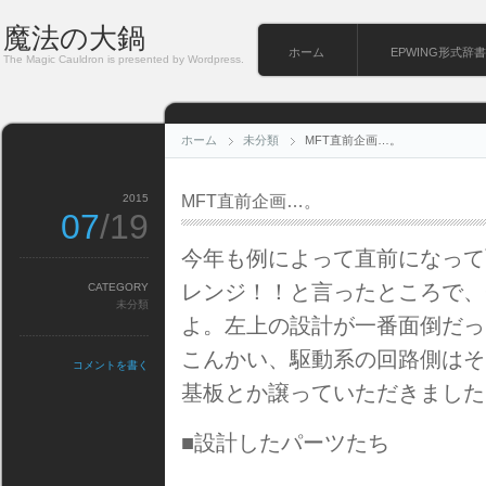
魔法の大鍋
ホーム
EPWING形式辞書
The Magic Cauldron is presented by Wordpress.
ホーム
未分類
MFT直前企画…。
2015
MFT直前企画…。
07
/19
今年も例によって直前になって
レンジ！！と言ったところで、O
CATEGORY
未分類
よ。左上の設計が一番面倒だっ
こんかい、駆動系の回路側はそこ
コメントを書く
基板とか譲っていただきましたN
■設計したパーツたち