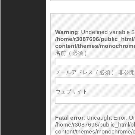
Warning
: Undefined variable 
/home/r3087696/public_html/
content/themes/monochrom
名前
( 必須 )
メールアドレス
( 必須 ) - 非公開
ウェブサイト
Fatal error
: Uncaught Error: Undefined constant "cs_print_smilies" in
/home/r3087696/public_html/bl
content/themes/monochrome/c