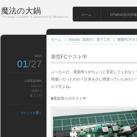
魔法の大鍋
ホーム
EPWING形式辞書
The Magic Cauldron is presented by Wordpress.
ホーム
Ardunio
.
国産FC
.
電子工作
新型FCテス
2016
新型FCテスト中
01
/27
ぶっちゃけ、電源周りがちょっと安定してくれなくて回
間違いだったのか？計算を少し間違っていたみたい
CATEGORY
Ardunio
んですよね。
国産FC
電子工作
■電源周りのテスト中
コメントを書く