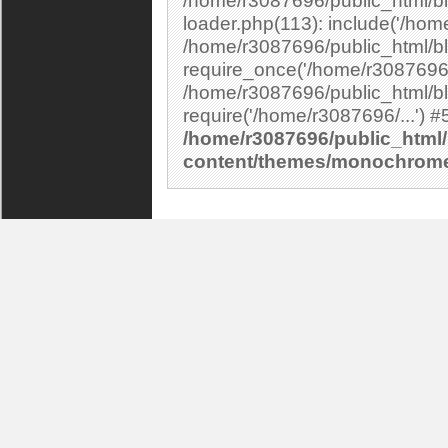
/home/r3087696/public_html/bl
loader.php(113): include('/home
/home/r3087696/public_html/bl
require_once('/home/r3087696/.
/home/r3087696/public_html/bl
/home/r3087696/public_html/
content/themes/monochrom