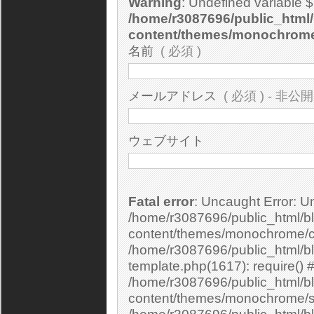
Warning
: Undefined variable 
/home/r3087696/public_html/
content/themes/monochrom
名前
( 必須 )
メールアドレス
( 必須 ) - 非公開
ウェブサイト
Fatal error
: Uncaught Error: Undefined constant "cs_print_smilies" in
/home/r3087696/public_html/bl
content/themes/monochrome/c
/home/r3087696/public_html/b
template.php(1617): require() 
/home/r3087696/public_html/bl
content/themes/monochrome/si