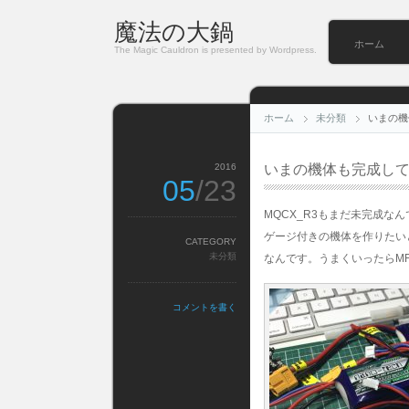
魔法の大鍋
ホーム
The Magic Cauldron is presented by Wordpress.
ホーム
未分類
いまの機
2016
いまの機体も完成し
05
/23
MQCX_R3もまだ未完成な
ゲージ付きの機体を作りたい
CATEGORY
未分類
なんです。うまくいったらM
コメントを書く