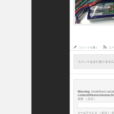
コメントを書く
コメ
コメントはまだありませ
Warning
: Undefined vari
content/themes/monoch
名前
( 必須 )
メールアドレス
( 必須 ) - 