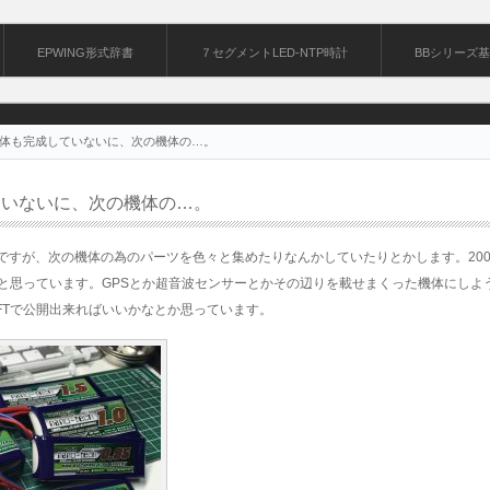
EPWING形式辞書
７セグメントLED-NTP時計
BBシリーズ
体も完成していないに、次の機体の…。
ていないに、次の機体の…。
んですが、次の機体の為のパーツを色々と集めたりなんかしていたりとかします。20
と思っています。GPSとか超音波センサーとかその辺りを載せまくった機体にしよ
FTで公開出来ればいいかなとか思っています。