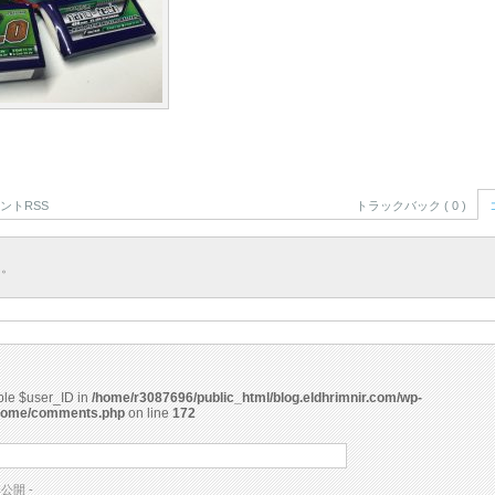
ントRSS
トラックバック ( 0 )
ん。
able $user_ID in
/home/r3087696/public_html/blog.eldhrimnir.com/wp-
rome/comments.php
on line
172
非公開 -