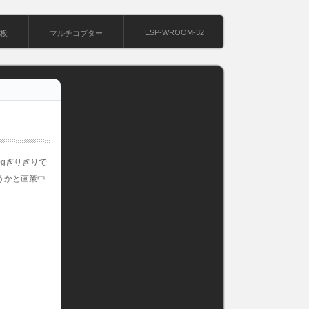
ESP-WROOM-32
基板
マルチコプター
0gぎりぎりで
うかと画策中