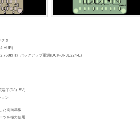
コネクタ
4-AUR)
.768kHz)+バックアップ電源(DCK-3R3E224-E)
端子(D8)+5V）
ション
した両面基板
ーツを極力使用