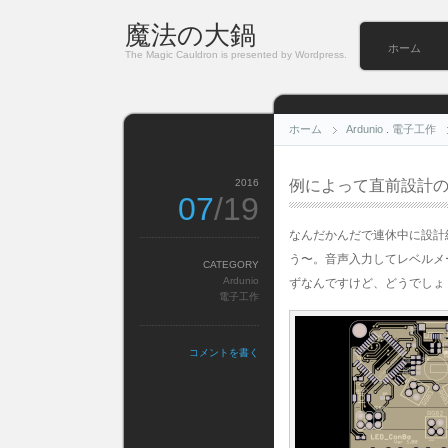
魔法の大鍋
ホーム
The Magic Cauldron is presented by Wordpress.
ホーム
Ardunio
.
電子工作
2016
例によって直前設計
07
/19
なんだかんだで連休中に設計
う〜。音声入力してレベルメ
CATEGORY
Ardunio
ずなんですけど、どうでしょ
電子工作
コメントを書く