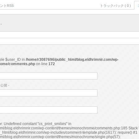
ントRSS
トラックバック ( 0 )
ん。
able $user_ID in
/home/r3087696/public_html/blog.eldhrimnir.com/wp-
rome/comments.php
on line
172
非公開 -
ml/blog.eldhrimnir.com/wp-content/themes/monochrome/comments.php:185 Stack t
_html/blog.eldhrimnir.com/wp-includes/comment-template.php(1617): require() #1
ml/blog.eldhrimnir.com/wp-content/themes/monochrome/single.php(57):