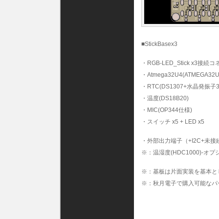
■StickBasex3
・RGB-LED_Stick x3接続
・Atmega32U4(ATMEGA32U
・RTC(DS1307+水晶発振子32
・温度(DS18B20)
・MIC(OP344仕様)
・スイッチ x5 + LED x5
・外部出力端子（+I2C+未接続
※：温湿度(HDC1000)-オプ
※：基板は片面実装を基本と
※：秋月電子で購入可能なパ