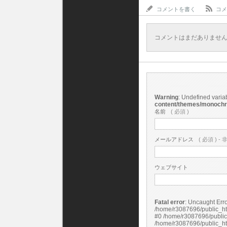
コメントを書く
コメ
コメントはまだありませ
Warning
: Undefined vari
content/themes/monoch
名前
( 必須 )
メールアドレス
( 必須 ) - 
ウェブサイト
Fatal error
: Uncaught Error: Undefined constant "cs_print_smilies" in
/home/r3087696/public_ht
#0 /home/r3087696/public
/home/r3087696/public_ht