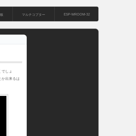
ESP-WROOM-32
基板
マルチコプター
くでしょ
とか出来るは