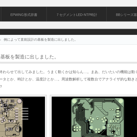
EPWING形式辞書
７セグメントLED-NTP時計
BBシリーズ
例によって直前設計の基板を製造に出しました。
の基板を製造に出しました。
終わらせて出してみました。うまく動くかは知らん…。まあ、だいたいの機能は動
ータとか、時計とか、温度計とか…。周波数解析して複数台でアナライザ的な動き
？