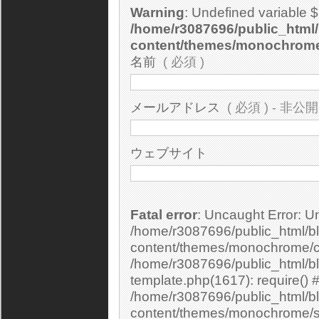
Warning
: Undefined variable 
/home/r3087696/public_html/
content/themes/monochrom
名前
( 必須 )
メールアドレス
( 必須 ) - 非公開
ウェブサイト
Fatal error
: Uncaught Error: Undefined constant "cs_print_smilies" in
/home/r3087696/public_html/bl
content/themes/monochrome/c
/home/r3087696/public_html/b
template.php(1617): require() 
/home/r3087696/public_html/bl
content/themes/monochrome/si