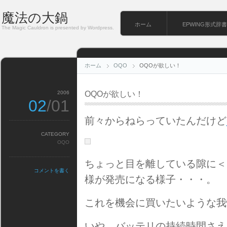
魔法の大鍋
ホーム
EPWING形式辞書
The Magic Cauldron is presented by Wordpress.
ホーム
OQO
OQOが欲しい！
2006
OQOが欲しい！
02
/01
前々からねらっていたんだけど
CATEGORY
OQO
ちょっと目を離している隙に＜Microsof
コメントを書く
様が発売になる様子・・・。
これを機会に買いたいような我
いや、バッテリの持続時間さえ