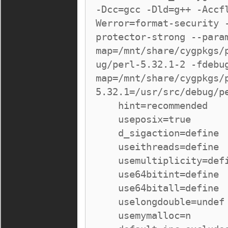
-Dcc=gcc -Dld=g++ -Accf
Werror=format-security 
protector-strong --para
map=/mnt/share/cygpkgs/
ug/perl-5.32.1-2 -fdebu
map=/mnt/share/cygpkgs/
5.32.1=/usr/src/debug/pe
    hint=recommended

    useposix=true

    d_sigaction=define

    useithreads=define

    usemultiplicity=define

    use64bitint=define

    use64bitall=define

    uselongdouble=undef

    usemymalloc=n
