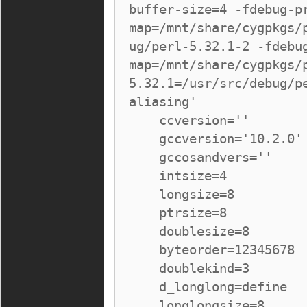
buffer-size=4 -fdebug-p
map=/mnt/share/cygpkgs/
ug/perl-5.32.1-2 -fdebu
map=/mnt/share/cygpkgs/
5.32.1=/usr/src/debug/p
aliasing'

    ccversion=''

    gccversion='10.2.0'

    gccosandvers=''

    intsize=4

    longsize=8

    ptrsize=8

    doublesize=8

    byteorder=12345678

    doublekind=3

    d_longlong=define

    longlongsize=8
