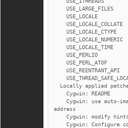
    USE_ITHREADS

    USE_LARGE_FILES

    USE_LOCALE

    USE_LOCALE_COLLATE

    USE_LOCALE_CTYPE

    USE_LOCALE_NUMERIC

    USE_LOCALE_TIME

    USE_PERLIO

    USE_PERL_ATOF

    USE_REENTRANT_API

    USE_THREAD_SAFE_LOCALE

  Locally applied patches:

    Cygwin: README

    Cygwin: use auto-image-base instead of fixed DLL base 
address

    Cygwin: modify hints

    Cygwin: Configure correct libsearch
