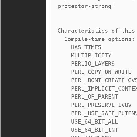
protector-strong'

Characteristics of this 
  Compile-time options:

    HAS_TIMES

    MULTIPLICITY

    PERLIO_LAYERS

    PERL_COPY_ON_WRITE

    PERL_DONT_CREATE_GVSV

    PERL_IMPLICIT_CONTEXT

    PERL_OP_PARENT

    PERL_PRESERVE_IVUV

    PERL_USE_SAFE_PUTENV

    USE_64_BIT_ALL

    USE_64_BIT_INT
