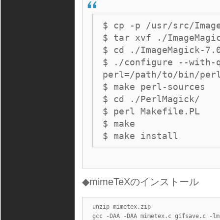
$ cp -p /usr/src/Image
$ tar xvf ./ImageMagic
$ cd ./ImageMagick-7.0
$ ./configure --with-
perl=/path/to/bin/perl
$ make perl-sources

$ cd ./PerlMagick/

$ perl Makefile.PL

$ make

$ make install
◆mimeTeXのインストール
unzip mimetex.zip 

gcc -DAA -DAA mimetex.c gifsave.c -lm