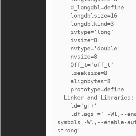
    d_longdbl=define

    longdblsize=16

    longdblkind=3

    ivtype='long'

    ivsize=8

    nvtype='double'

    nvsize=8

    Off_t='off_t'

    lseeksize=8

    alignbytes=8

    prototype=define

  Linker and Libraries:

    ld='g++'

    ldflags =' -Wl,--enable-auto-import -Wl,--export-all-
symbols -Wl,--enable-au
strong'
