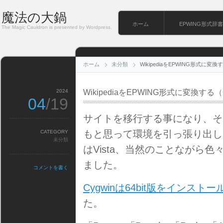
魔法の大鍋
ホーム
EPWING形式辞書
The Magic Cauldron is presented by Wordpress.
ホーム
未分類
WikipediaをEPWING形式に変換
2024
WikipediaをEPWING形式に変換する（
04
/19
サイトを移行する事になり、そ
もと思って環境を引っ張り出し
CATEGORY
未分類
はVista、当然のことながら
ました。
コメントを書く
Cygwinは64bit版をインストー
た。