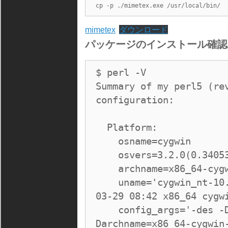
cp -p ./mimetex.exe /usr/local/bin/
mimetex
ダウンロード
パッケージのインストール確認
$ perl -V

Summary of my perl5 (rev
configuration:

  Platform:

    osname=cygwin

    osvers=3.2.0(0.34053)

    archname=x86_64-cygwin-threads-multi

    uname='cygwin_nt-10.0 cygwinpro 3.2.0(0.34053) 2021-
03-29 08:42 x86_64 cygwi
    config_args='-des -Dprefix=/usr -Dmksymlinks -
Darchname=x86_64-cygwin-