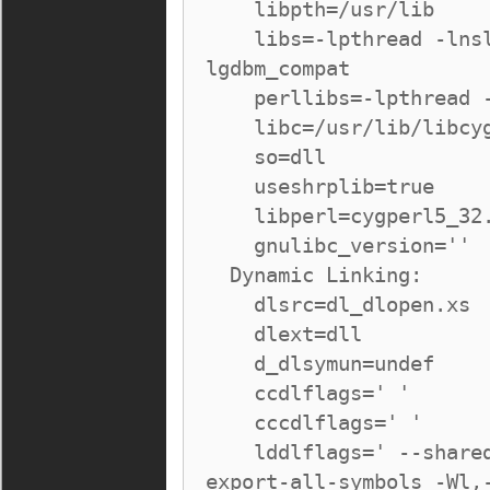
    libpth=/usr/lib

    libs=-lpthread -lnsl -lgdbm -ldb -ldl -lcrypt -
lgdbm_compat

    perllibs=-lpthread -lnsl -ldl -lcrypt

    libc=/usr/lib/libcygwin.a

    so=dll

    useshrplib=true

    libperl=cygperl5_32.dll

    gnulibc_version=''

  Dynamic Linking:

    dlsrc=dl_dlopen.xs

    dlext=dll

    d_dlsymun=undef

    ccdlflags=' '

    cccdlflags=' '

    lddlflags=' --shared  -Wl,--enable-auto-import -Wl,--
export-all-symbols -Wl,