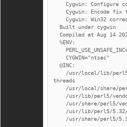
    Cygwin: Configure correct libpth

    Cygwin: Encode fix for CVE-2021-36770

    Cygwin: Win32 correct UTF8 handling

  Built under cygwin

  Compiled at Aug 14 2021 09:07:12

  %ENV:

    PERL_USE_UNSAFE_INC="1"

    CYGWIN="ntsec"

  @INC:

    /usr/local/lib/perl5/site_perl/5.32/x86_64-cygwin-
threads

    /usr/local/share/perl5/site_perl/5.32

    /usr/lib/perl5/vendor_perl/5.32/x86_64-cygwin-threads

    /usr/share/perl5/vendor_perl/5.32

    /usr/lib/perl5/5.32/x86_64-cygwin-threads

    /usr/share/perl5/5.32

    .