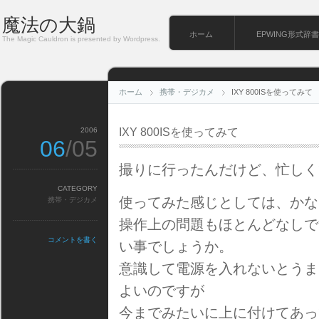
魔法の大鍋
ホーム
EPWING形式辞書
The Magic Cauldron is presented by Wordpress.
ホーム
携帯・デジカメ
IXY 800ISを使ってみて
2006
IXY 800ISを使ってみて
06
/05
撮りに行ったんだけど、忙しく
CATEGORY
使ってみた感じとしては、かな
携帯・デジカメ
操作上の問題もほとんどなしで
コメントを書く
い事でしょうか。
意識して電源を入れないとうま
よいのですが
今までみたいに上に付けてあっ