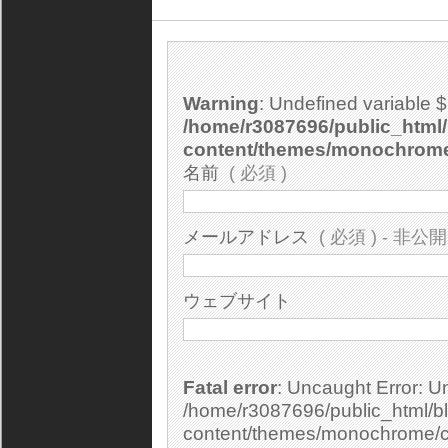
Warning
: Undefined variable 
/home/r3087696/public_html/
content/themes/monochrom
名前
( 必須 )
メールアドレス
( 必須 ) - 非公開
ウェブサイト
Fatal error
: Uncaught Error: Undefined constant "cs_print_smilies" in
/home/r3087696/public_html/bl
content/themes/monochrome/c