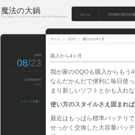
魔法の大鍋
ホーム
EPWING形式辞書
The Magic Cauldron is presented by Wordpress.
ホーム
OQO
購入から4ヶ月
2006
購入から4ヶ月
08
/23
我が家のOQOも購入からもう
なんだかんだで便利に毎日使っ
CATEGORY
OQO
まり新しいソフトとかも入れな
コメントを書く
使い方のスタイルさえ固まれば
最近はもっぱら標準バッテリで
せっかく交換した大容量バッテ