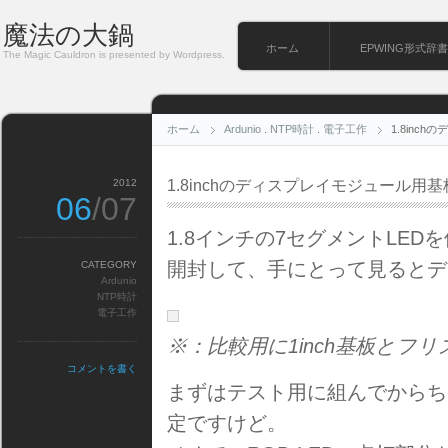
魔法の大鍋
ホーム
EPWING形式辞書
The Magic Cauldron is presented by Wordpress.
ホーム
Ardunio
.
NTP時計
.
電子工作
1.8in
2012
1.8inchのディスプレイモジュール用
06
/07
1.8インチの7セグメントLE
開封して、手にとって見るとデ
CATEGORY
Ardunio
NTP時計
電子工作
※：比較用に1inch基板とフ
コメントを書く
まずはテスト用に組んでからち
定ですけど。