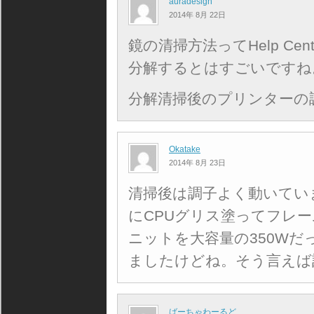
auradesign
2014年 8月 22日
鏡の清掃方法ってHelp Ce
分解するとはすごいですね
分解清掃後のプリンターの
Okatake
2014年 8月 23日
清掃後は調子よく動いてい
にCPUグリス塗ってフレ
ニットを大容量の350W
ましたけどね。そう言えば
ばーちゃわーるど