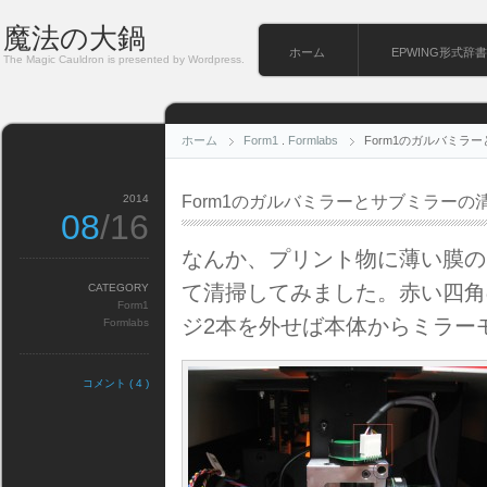
魔法の大鍋
ホーム
EPWING形式辞書
The Magic Cauldron is presented by Wordpress.
ホーム
Form1
.
Formlabs
Form1のガルバミラ
2014
Form1のガルバミラーとサブミラーの
08
/16
なんか、プリント物に薄い膜の
て清掃してみました。赤い四角
CATEGORY
Form1
ジ2本を外せば本体からミラー
Formlabs
コメント ( 4 )