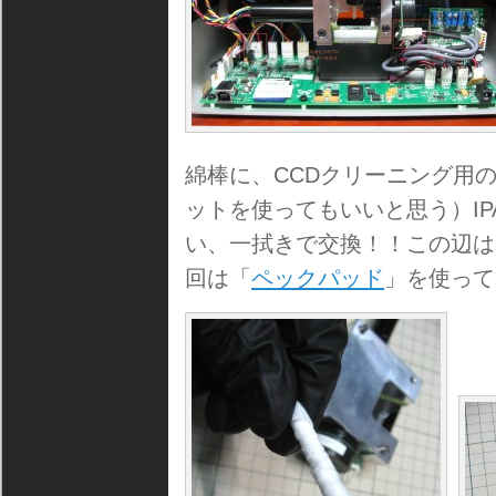
綿棒に、CCDクリーニング用
ットを使ってもいいと思う）I
い、一拭きで交換！！この辺は
回は「
ペックパッド
」を使って