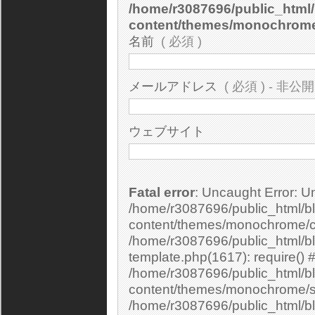
/home/r3087696/public_html/
content/themes/monochrom
名前
( 必須 )
メールアドレス
( 必須 ) - 非公開
ウェブサイト
Fatal error
: Uncaught Error: Undefined constant "cs_print_smilies" in
/home/r3087696/public_html/bl
content/themes/monochrome/c
/home/r3087696/public_html/b
template.php(1617): require() 
/home/r3087696/public_html/bl
content/themes/monochrome/si
/home/r3087696/public_html/bl