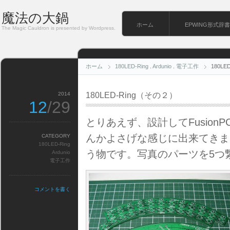
魔法の大鍋
ホーム
EPWING形式辞書
The Magic Cauldron is presented by Wordpress.
ホーム
180LED-Ring
.
Ardunio
.
電子工作
180L
2014
180LED-Ring（その２）
12
/29
とりあえず、設計してFusio
んかよさげな感じに出来てきま
CATEGORY
180LED-Ring
う物です。写真のパーツを5つ
Ardunio
電子工作
コメントを書く