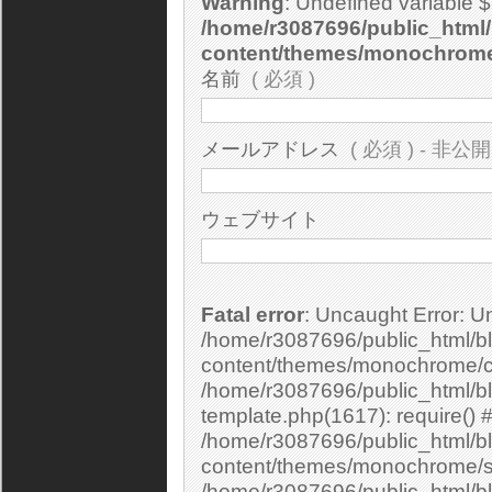
Warning
: Undefined variable 
/home/r3087696/public_html/
content/themes/monochrom
名前
( 必須 )
メールアドレス
( 必須 ) - 非公開
ウェブサイト
Fatal error
: Uncaught Error: Undefined constant "cs_print_smilies" in
/home/r3087696/public_html/bl
content/themes/monochrome/c
/home/r3087696/public_html/b
template.php(1617): require() 
/home/r3087696/public_html/bl
content/themes/monochrome/si
/home/r3087696/public_html/bl