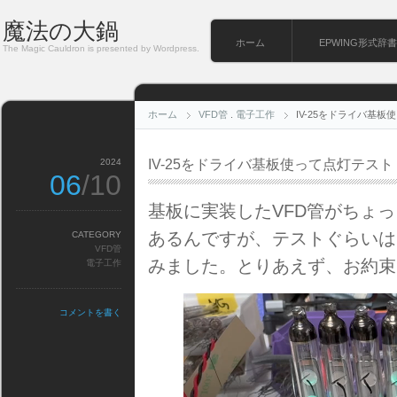
魔法の大鍋
ホーム
EPWING形式辞書
The Magic Cauldron is presented by Wordpress.
ホーム
VFD管
.
電子工作
IV-25をドライバ基板
2024
IV-25をドライバ基板使って点灯テスト
06
/10
基板に実装したVFD管がちょ
あるんですが、テストぐらいは
CATEGORY
VFD管
みました。とりあえず、お約束で”He
電子工作
コメントを書く