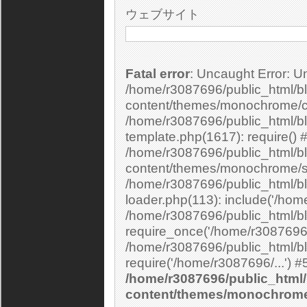
ウェブサイト
Fatal error
: Uncaught Error: Undefined constant "cs_print_smilies" in
/home/r3087696/public_html/bl
content/themes/monochrome/c
/home/r3087696/public_html/b
template.php(1617): require() 
/home/r3087696/public_html/bl
content/themes/monochrome/si
/home/r3087696/public_html/bl
loader.php(113): include('/home
/home/r3087696/public_html/bl
require_once('/home/r3087696/.
/home/r3087696/public_html/bl
/home/r3087696/public_html/
content/themes/monochrom