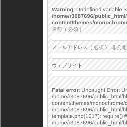
Warning
: Undefined variable 
/home/r3087696/public_html/
content/themes/monochrom
名前
( 必須 )
メールアドレス
( 必須 ) - 非公開
ウェブサイト
Fatal error
: Uncaught Error: Undefined constant "cs_print_smilies" in
/home/r3087696/public_html/bl
content/themes/monochrome/c
/home/r3087696/public_html/b
template.php(1617): require() 
/home/r3087696/public_html/bl