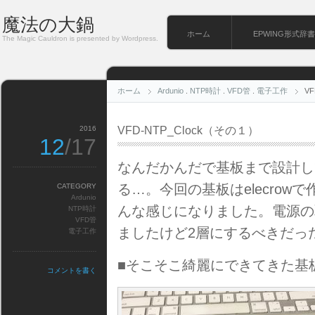
魔法の大鍋
ホーム
EPWING形式辞書
The Magic Cauldron is presented by Wordpress.
ホーム
Ardunio
.
NTP時計
.
VFD管
.
電子工作
V
2016
VFD-NTP_Clock（その１）
12
/17
なんだかんだで基板まで設計し
る…。今回の基板はelecro
CATEGORY
Ardunio
んな感じになりました。電源の
NTP時計
VFD管
ましたけど2層にするべきだっ
電子工作
■そこそこ綺麗にできてきた基
コメントを書く