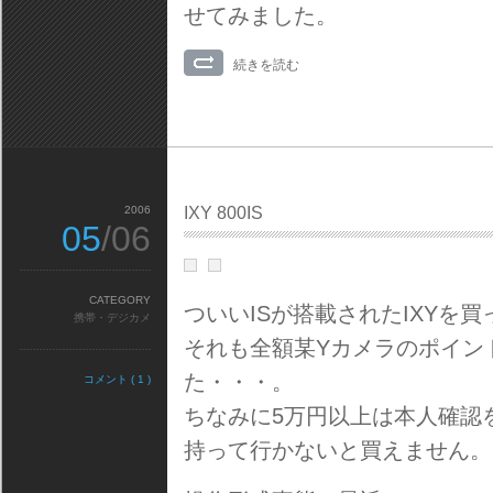
せてみました。
続きを読む
2006
IXY 800IS
05
/06
CATEGORY
ついいISが搭載されたIXYを
携帯・デジカメ
それも全額某Yカメラのポイン
た・・・。
コメント ( 1 )
ちなみに5万円以上は本人確認
持って行かないと買えません。