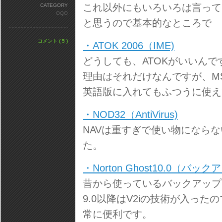
これ以外にもいろいろは言って
CATEGORY
OQO
と思うので基本的なところで
コメント ( 5 )
・ATOK 2006（IME)
どうしても、ATOKがいいんで
理由はそれだけなんですが、MS
英語版に入れてもふつうに使え
・NOD32（AntiVirus)
NAVは重すぎで使い物になら
た。
・Norton Ghost10.0（バッ
昔から使っているバックアップ
9.0以降はV2iの技術が入っ
常に便利です。