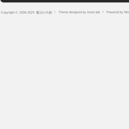
Theme designed by mono-lab
Powered by Wo
Copyright © 2006-2024
魔法の大鍋