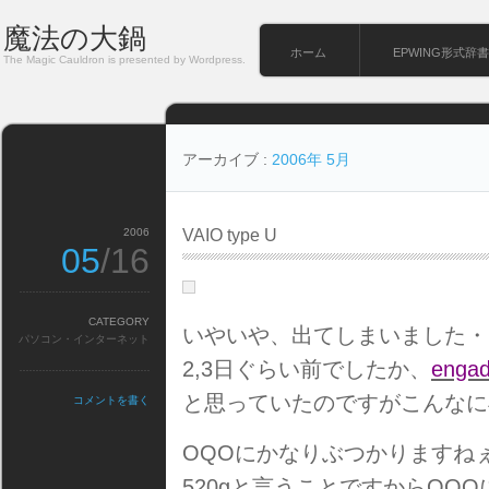
魔法の大鍋
ホーム
EPWING形式辞書
The Magic Cauldron is presented by Wordpress.
アーカイブ :
2006年 5月
2006
VAIO type U
05
/16
CATEGORY
いやいや、出てしまいました・
パソコン・インターネット
2,3日ぐらい前でしたか、
engad
と思っていたのですがこんなに
コメントを書く
OQOにかなりぶつかりますね
520gと言うことですからOQ