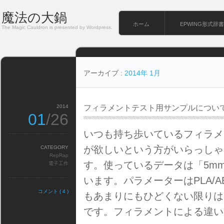
魔法の大鍋
ホーム
EPWING形式辞書
The Magic Cauldron is presented by Wordpress.
アーカイブ :
2014年 1月
2014
フィラメントテスト用サンプルについ
01
/26
いつも持ち歩いているフィラメ
が欲しいという方がいらっしゃ
CATEGORY
RepRap
す。使っているデータは「5mm_Ca
電子工作
います。パラメーターはPLA/A
コメント ( 4 )
もあまりにもひどくない限りは
です。フィラメントによる違い