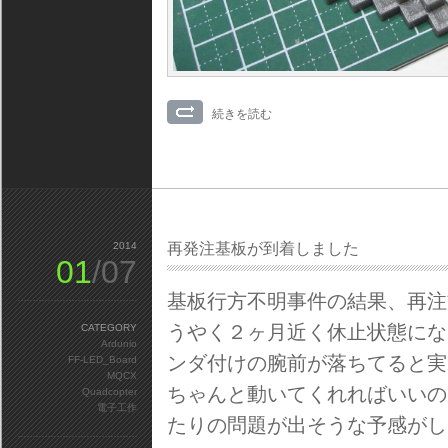
続きを読む
2014
再発注基板が到着しました
01
/07
基板行方不明事件の結果、再注
うやく２ヶ月近く休止状態にな
CATEGORY
Ardunio
ンダ付けの腕前が落ちてると実
FF-LED_Board
MQCX
ちゃんと動いてくれればいいの
Quadcopter
電子工作
たりの問題が出そうな予感がし