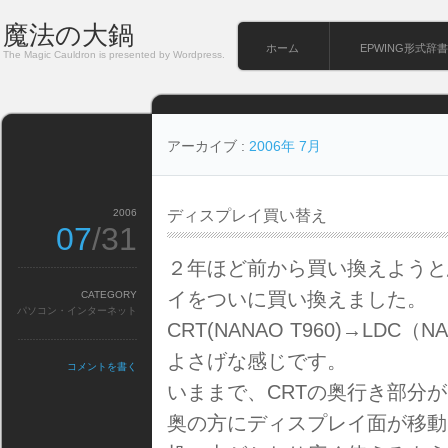
魔法の大鍋
ホーム
EPWING形式辞書
The Magic Cauldron is presented by Wordpress.
アーカイブ :
2006年 7月
2006
ディスプレイ買い替え
07
/31
２年ほど前から買い換えようと
イをついに買い換えました。
CATEGORY
パソコン・インターネット
CRT(NANAO T960)→LDC
よさげな感じです。
コメントを書く
いままで、CRTの奥行き部分
奥の方にディスプレイ面が移動