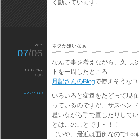
く動いています。
2006
ネタが無いなぁ
07
/06
なんて事を考えながら、久しぶ
トを一周したところ
CATEGORY
OQO
月記さんのBlog
で使えそうなユ
コメント ( 1 )
いろいろと変遷をたどって現在我がOQ
っているのですが、サスペンド
思いながら手で直したりしてい
とはこのことです～！！
（いや、最近は面倒なのでEc