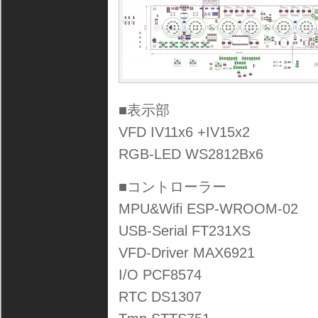
■表示部
VFD IV11x6 +IV15x2
RGB-LED WS2812Bx6
■コントローラー
MPU&Wifi ESP-WROOM-02
USB-Serial FT231XS
VFD-Driver MAX6921
I/O PCF8574
RTC DS1307