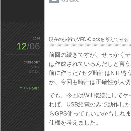
続きを読む
2016
現在の技術でVFD-Clockを考えてみる
12
/06
前回の続きですが、せっかくテス
は作成されているんだしと言う
CATEGORY
VFD管
前に作った7セグ時計はNTP
電子工作
が、今回も時計は正確性が大切
コメントを書く
でも、今回はWifi接続にして
れば、USB給電のみで動作し
らGPS使ってもいいかもしれ
仕様を考えました。