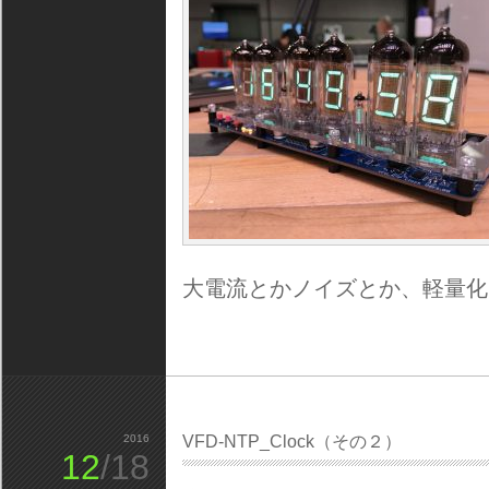
大電流とかノイズとか、軽量化
2016
VFD-NTP_Clock（その２）
12
/18