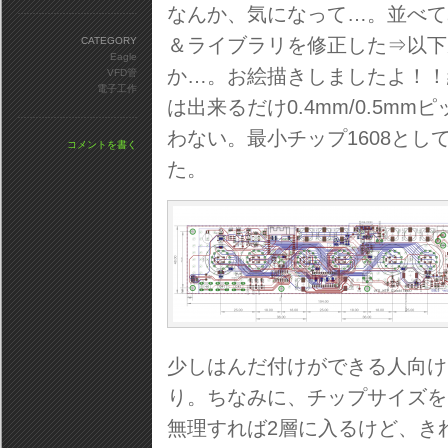
なんか、気になって…。並べて
＆ライブラリを修正した⇒以下
CATEGORY
Eagle
か…。お絵描きしましたよ！！
VFD管
電子工作
は出来るだけ0.4mm/0.5m
わない。最小チップ1608と
コメントを書く
た。
少しはんだ付けができる人向け
り。ちなみに、チップサイズを1
無理すれば2層に入るけど、き