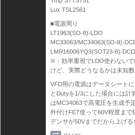
Tmp STTS751
Lux TSL2561
■電源周り
LT1963(SO-8)-LDO
MC33063/MC34063(SO-8)-DC
LMR16006YQ3(SOT23-6)-DC
※：効率重視でLDO使わないで
けど、実際どうなるかは未知数
VFD用の電源はデータシートに
とDutyを1/3にした場合には
はMC34063で高電圧を生成
外付けFET使って60V程度ま
デンサが50Vまでだから上げ