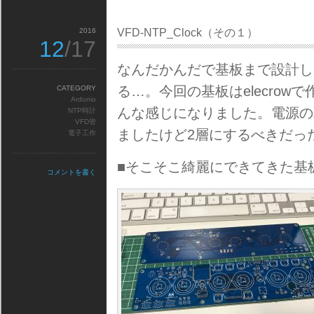
2016
VFD-NTP_Clock（その１）
12
/17
なんだかんだで基板まで設計し
る…。今回の基板はelecro
CATEGORY
Ardunio
んな感じになりました。電源の
NTP時計
VFD管
ましたけど2層にするべきだっ
電子工作
■そこそこ綺麗にできてきた基
コメントを書く