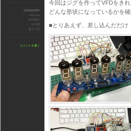
今回はジグを作ってVFDをき
どんな形状になっているかを確
CATEGORY
Ardunio
NTP時計
■とりあえず、差し込んだだけ
VFD管
電子工作
コメントを書く