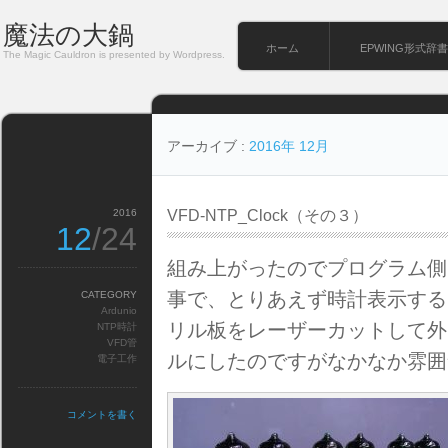
魔法の大鍋
ホーム
EPWING形式辞書
The Magic Cauldron is presented by Wordpress.
アーカイブ :
2016年 12月
2016
VFD-NTP_Clock（その３）
12
/24
組み上がったのでプログラム側
事で、とりあえず時計表示する
CATEGORY
Ardunio
リル板をレーザーカットして外
NTP時計
VFD管
ルにしたのですがなかなか雰囲
電子工作
コメントを書く